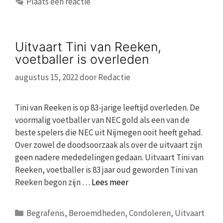
Plaats een reactie
Uitvaart Tini van Reeken,
voetballer is overleden
augustus 15, 2022
door
Redactie
Tini van Reeken is op 83-jarige leeftijd overleden. De
voormalig voetballer van NEC gold als een van de
beste spelers die NEC uit Nijmegen ooit heeft gehad.
Over zowel de doodsoorzaak als over de uitvaart zijn
geen nadere mededelingen gedaan. Uitvaart Tini van
Reeken, voetballer is 83 jaar oud geworden Tini van
Reeken begon zijn …
Lees meer
Categorieën
Begrafenis
,
Beroemdheden
,
Condoleren
,
Uitvaart