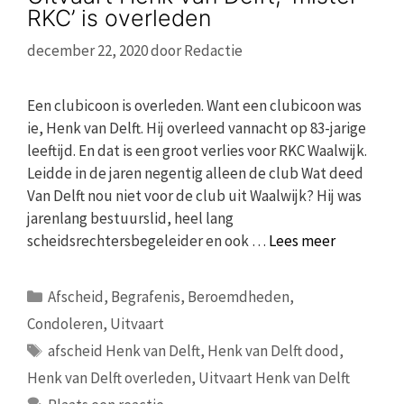
RKC’ is overleden
december 22, 2020
door
Redactie
Een clubicoon is overleden. Want een clubicoon was
ie, Henk van Delft. Hij overleed vannacht op 83-jarige
leeftijd. En dat is een groot verlies voor RKC Waalwijk.
Leidde in de jaren negentig alleen de club Wat deed
Van Delft nou niet voor de club uit Waalwijk? Hij was
jarenlang bestuurslid, heel lang
scheidsrechtersbegeleider en ook …
Lees meer
Categorieën
Afscheid
,
Begrafenis
,
Beroemdheden
,
Condoleren
,
Uitvaart
Tags
afscheid Henk van Delft
,
Henk van Delft dood
,
Henk van Delft overleden
,
Uitvaart Henk van Delft