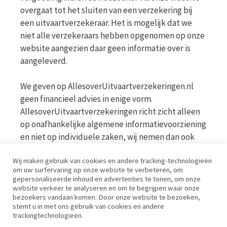
overgaat tot het sluiten van een verzekering bij
een uitvaartverzekeraar. Het is mogelijk dat we
niet alle verzekeraars hebben opgenomen op onze
website aangezien daar geen informatie over is
aangeleverd.
We geven op AllesoverUitvaartverzekeringen.nl
geen financieel advies in enige vorm.
AllesoverUitvaartverzekeringen richt zicht alleen
op onafhankelijke algemene informatievoorziening
en niet op individuele zaken, wij nemen dan ook
geen persoonlijke vragen in behandeling. Bekijk
Wij maken gebruik van cookies en andere tracking-technologieën
voor meer informatie op de website van de AFM
om uw surfervaring op onze website te verbeteren, om
www.afm.nl
gepersonaliseerde inhoud en advertenties te tonen, om onze
website verkeer te analyseren en om te begrijpen waar onze
bezoekers vandaan komen. Door onze website te bezoeken,
Disclaimer | Privacy | Cookies | Werkwijze
stemt u in met ons gebruik van cookies en andere
trackingtechnologieën.