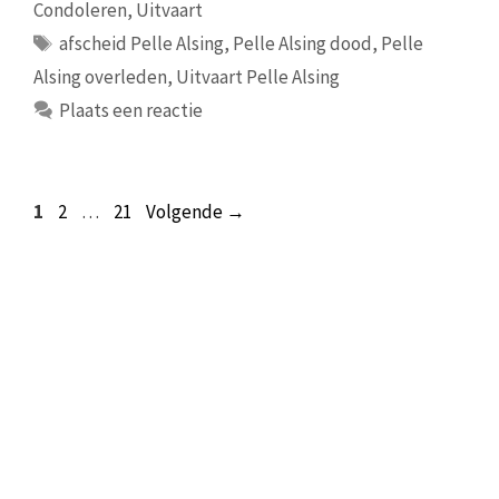
Condoleren
,
Uitvaart
Tags
afscheid Pelle Alsing
,
Pelle Alsing dood
,
Pelle
Alsing overleden
,
Uitvaart Pelle Alsing
Plaats een reactie
Pagina
Pagina
Pagina
1
2
…
21
Volgende
→