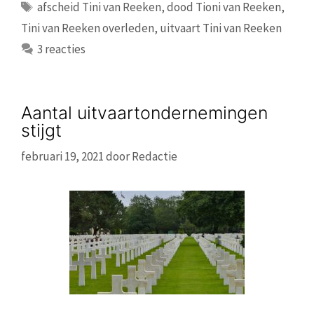
Tags
afscheid Tini van Reeken
,
dood Tioni van Reeken
,
Tini van Reeken overleden
,
uitvaart Tini van Reeken
3 reacties
Aantal uitvaartondernemingen
stijgt
februari 19, 2021
door
Redactie