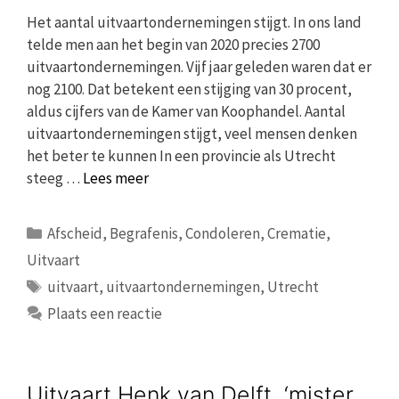
Het aantal uitvaartondernemingen stijgt. In ons land
telde men aan het begin van 2020 precies 2700
uitvaartondernemingen. Vijf jaar geleden waren dat er
nog 2100. Dat betekent een stijging van 30 procent,
aldus cijfers van de Kamer van Koophandel. Aantal
uitvaartondernemingen stijgt, veel mensen denken
het beter te kunnen In een provincie als Utrecht
steeg …
Lees meer
Categorieën
Afscheid
,
Begrafenis
,
Condoleren
,
Crematie
,
Uitvaart
Tags
uitvaart
,
uitvaartondernemingen
,
Utrecht
Plaats een reactie
Uitvaart Henk van Delft, ‘mister