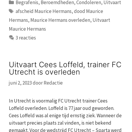
Categorieën
Begrafenis
,
Beroemdheden
,
Condoleren
,
Uitvaart
Tags
afscheid Maurice Hermans
,
dood Maurice
Hermans
,
Maurice Hermans overleden
,
Uitvaart
Maurice Hermans
3 reacties
Uitvaart Cees Loffeld, trainer FC
Utrecht is overleden
juni 2, 2023
door
Redactie
In Utrecht is voormalig FC Utrecht trainer Cees
Loffeld overleden. Loffeld is 77 jaar oud geworden.
Cees Loffeld was al enige tijd ernstig ziek. Wanneer de
uitvaart precies plaats zal vinden, is niet bekend
gemaakt. Voor de wedstrijd FC Utrecht – Sparta werd