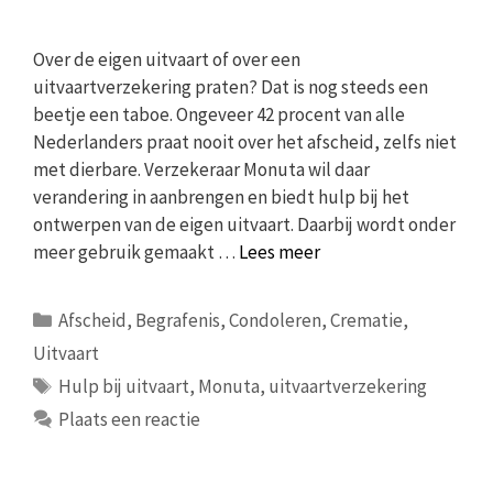
Over de eigen uitvaart of over een
uitvaartverzekering praten? Dat is nog steeds een
beetje een taboe. Ongeveer 42 procent van alle
Nederlanders praat nooit over het afscheid, zelfs niet
met dierbare. Verzekeraar Monuta wil daar
verandering in aanbrengen en biedt hulp bij het
ontwerpen van de eigen uitvaart. Daarbij wordt onder
meer gebruik gemaakt …
Lees meer
Categorieën
Afscheid
,
Begrafenis
,
Condoleren
,
Crematie
,
Uitvaart
Tags
Hulp bij uitvaart
,
Monuta
,
uitvaartverzekering
Plaats een reactie