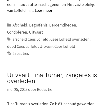
een minuut stilte in acht genomen. Het vaste plekje
van Loffeld in …
Lees meer
Categorieën
Afscheid
,
Begrafenis
,
Beroemdheden
,
Condoleren
,
Uitvaart
Tags
afscheid Cees Loffeld
,
Cees Loffeld overleden
,
dood Cees Loffeld
,
Uitvaart Cees Loffeld
2 reacties
Uitvaart Tina Turner, zangeres is
overleden
mei 25, 2023
door
Redactie
Tina Turner is overleden. Ze is 83 jaar oud geworden