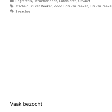
Categorieën
Begrafenis
,
Beroemdheden
,
Condoleren
,
Uitvaart
Tags
afscheid Tini van Reeken
,
dood Tioni van Reeken
,
Tini van Reek
3 reacties
Vaak bezocht