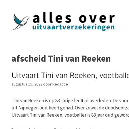
Ga
naar
de
inhoud
afscheid Tini van Reeken
Uitvaart Tini van Reeken, voetball
augustus 15, 2022
door
Redactie
Tini van Reeken is op 83-jarige leeftijd overleden. De vo
uit Nijmegen ooit heeft gehad. Over zowel de doodsoorza
Uitvaart Tini van Reeken, voetballer is 83 jaar oud gewo