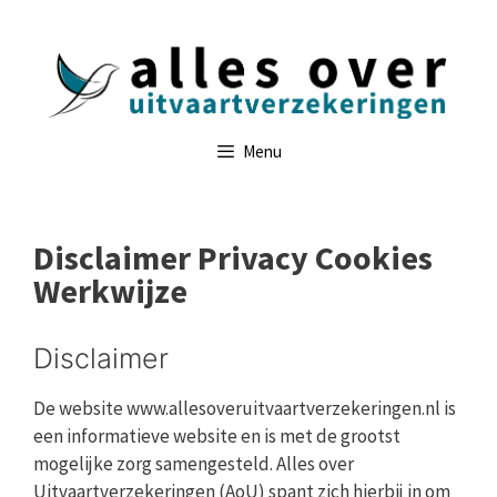
Ga
naar
de
inhoud
Menu
Disclaimer Privacy Cookies
Werkwijze
Disclaimer
De website www.allesoveruitvaartverzekeringen.nl is
een informatieve website en is met de grootst
mogelijke zorg samengesteld. Alles over
Uitvaartverzekeringen (AoU) spant zich hierbij in om