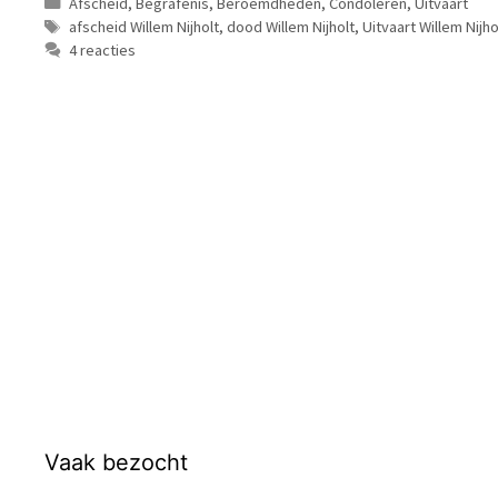
Categorieën
Afscheid
,
Begrafenis
,
Beroemdheden
,
Condoleren
,
Uitvaart
Tags
afscheid Willem Nijholt
,
dood Willem Nijholt
,
Uitvaart Willem Nijho
4 reacties
Vaak bezocht