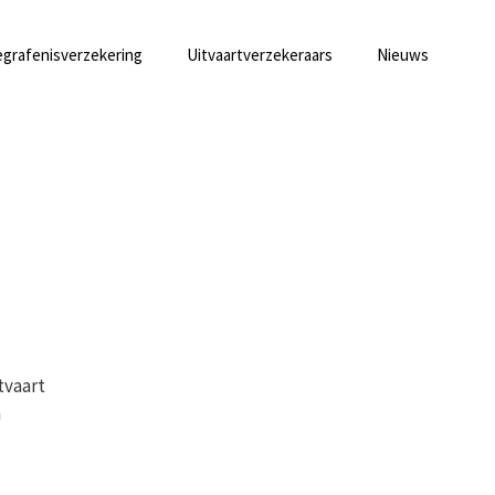
grafenisverzekering
Uitvaartverzekeraars
Nieuws
tvaart
n