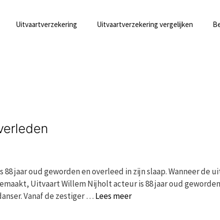
Uitvaartverzekering
Uitvaartverzekering vergelijken
Be
overleden
is 88 jaar oud geworden en overleed in zijn slaap. Wanneer de ui
gemaakt, Uitvaart Willem Nijholt acteur is 88 jaar oud geworde
danser. Vanaf de zestiger …
Lees meer