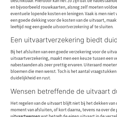
beschikbaar. Hierdoor kan het zo zijn dat de nabestaande
en bijvoorbeeld rouwkaarten, alsnog zelf moeten voldoen
eventuele lopende kosten en leningen. Vaak is men niet
een goede dekking voor de kosten van de uitvaart, maakt
leeftijd nog een goede
uitvaartverzekering
af te sluiten.
Een uitvaartverzekering biedt duid
Bij het afsluiten van een goede verzekering voor de uitv
uitvaartverzekering, maakt men een keuze tussen een ver
nabestaanden als zeer prettig ervaren. Uiteraard moete
bloemen die men wenst. Toch is het aantal vraagstukken 
duidelijkheid en rust.
Wensen betreffende de uitvaart du
Het regelen van de uitvaart blijft niet bij het dekken va
moment van afsluiten, of kort daarna, tevens na over de 
uitvaartwensen
wat betreft de eigen uitvaart in de verze