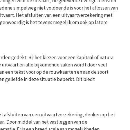
talingen voor de uitvaart, de geleverde overige diensten
ledene simpelweg niet voldoende is voor het aflossen van
tvaart. Het afsluiten van een uitvaartverzekering met
egenwoordig is het tevens mogelijk om ook op latere
den gedekt. Bij het kiezen voor een kapitaal of natura
e uitvaart en alle bijkomende zaken wordt door veel
an een tekst voor op de rouwkaarten en aan de soort
 geliefde in deze situatie beperkt. Dit biedt
 het afsluiten van een uitvaartverzekering, denken op het
len. Door middel van het vastleggen van de
rematie. Er is een breed scala aan mogelijkheden