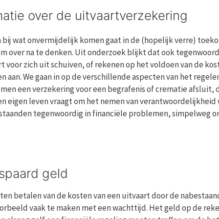
matie over de uitvaartverzekering
n bij wat onvermijdelijk komen gaat in de (hopelijk verre) toek
 over na te denken. Uit onderzoek blijkt dat ook tegenwoordi
rt voor zich uit schuiven, of rekenen op het voldoen van de kos
n aan. We gaan in op de verschillende aspecten van het regele
men een verzekering voor een begrafenis of crematie afsluit, d
en eigen leven vraagt om het nemen van verantwoordelijkheid wa
taanden tegenwoordig in financiële problemen, simpelweg omd
espaard geld
 laten betalen van de kosten van een uitvaart door de nabesta
jvoorbeeld vaak te maken met een wachttijd. Het geld op de re