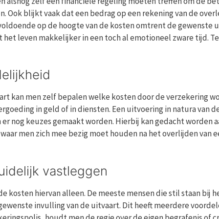
n alsnog zelf een financiële regeling moeten treffen om de be
. Ook blijkt vaak dat een bedrag op een rekening van de over
 voldoende op de hoogte van de kosten omtrent de gewenste ui
 het leven makkelijker in een toch al emotioneel zware tijd. T
elijkheid
aart kan men zelf bepalen welke kosten door de verzekering wor
goeding in geld of in diensten. Een uitvoering in natura van d
n er nog keuzes gemaakt worden. Hierbij kan gedacht worden a
waar men zich mee bezig moet houden na het overlijden van een
idelijk vastleggen
n de kosten hiervan alleen. De meeste mensen die stil staan bij
gewenste invulling van de uitvaart. Dit heeft meerdere voorde
keringspolis, houdt men de regie over de eigen begrafenis of c