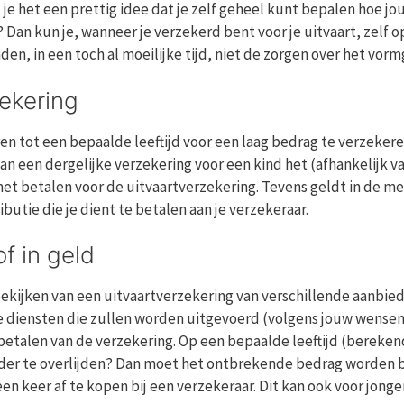
 je het een prettig idee dat je zelf geheel kunt bepalen hoe jo
 Dan kun je, wanneer je verzekerd bent voor je uitvaart, zelf 
en, in een toch al moeilijke tijd, niet de zorgen over het vorm
zekering
n tot een bepaalde leeftijd voor een laag bedrag te verzekeren
 van een dergelijke verzekering voor een kind het (afhankelijk
n met betalen voor de uitvaartverzekering. Tevens geldt in de m
ibutie die je dient te betalen aan je verzekeraar.
of in geld
t bekijken van een uitvaartverzekering van verschillende aanbie
 de diensten die zullen worden uitgevoerd (volgens jouw wensen
betalen van de verzekering. Op een bepaalde leeftijd (berekend
er te overlijden? Dan moet het ontbrekende bedrag worden bet
een keer af te kopen bij een verzekeraar. Dit kan ook voor jonge