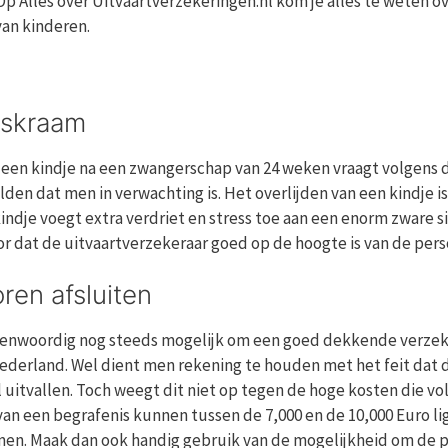
 Op Alles over Uitvaartverzekeringen.nl kom je alles te weten 
an kinderen.
miskraam
n een kindje na een zwangerschap van 24 weken vraagt volgens
lden dat men in verwachting is. Het overlijden van een kindje i
kindje voegt extra verdriet en stress toe aan een enorm zware 
or dat de uitvaartverzekeraar goed op de hoogte is van de pers
ren afsluiten
genwoordig nog steeds mogelijk om een goed dekkende verzekerin
ederland. Wel dient men rekening te houden met het feit dat 
al uitvallen. Toch weegt dit niet op tegen de hoge kosten die
n een begrafenis kunnen tussen de 7,000 en de 10,000 Euro lig
omen. Maak dan ook handig gebruik van de mogelijkheid om de 