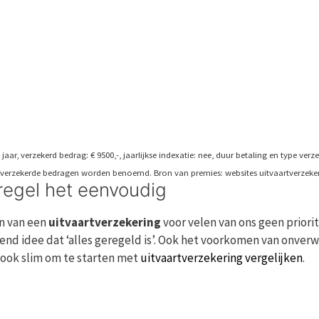
jaar, verzekerd bedrag: € 9500,-, jaarlijkse indexatie: nee, duur betaling en type verz
verzekerde bedragen worden benoemd. Bron van premies: websites uitvaartverzekera
 regel het eenvoudig
en van een
uitvaartverzekering
voor velen van ons geen priorit
evend idee dat ‘alles geregeld is’. Ook het voorkomen van onv
n ook slim om te starten met
uitvaartverzekering vergelijken
.