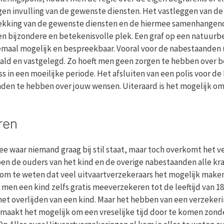
gen invulling van de gewenste diensten. Het vastleggen van 
dekking van de gewenste diensten en de hiermee samenhangend
 bijzondere en betekenisvolle plek. Een graf op een natuurbeg
lemaal mogelijk en bespreekbaar. Vooral voor de nabestaanden (
ld en vastgelegd. Zo hoeft men geen zorgen te hebben over bel
ess in een moeilijke periode. Het afsluiten van een polis voor d
nden te hebben over jouw wensen. Uiteraard is het mogelijk om
ren
dee waar niemand graag bij stil staat, maar toch overkomt het v
en de ouders van het kind en de overige nabestaanden alle kra
k om te weten dat veel uitvaartverzekeraars het mogelijk make
 men een kind zelfs gratis meeverzekeren tot de leeftijd van 18 
het overlijden van een kind. Maar het hebben van een verzekeri
maakt het mogelijk om een vreselijke tijd door te komen zonde