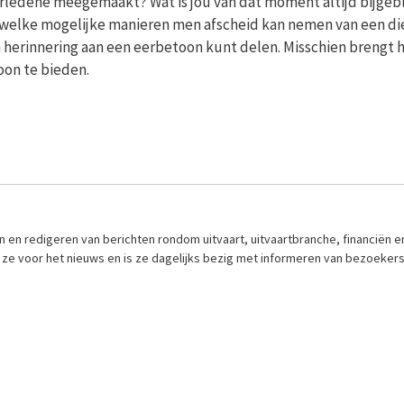
erledene meegemaakt? Wat is jou van dat moment altijd bijgeb
 welke mogelijke manieren men afscheid kan nemen van een di
n herinnering aan een eerbetoon kunt delen. Misschien brengt 
oon te bieden.
en en redigeren van berichten rondom uitvaart, uitvaartbranche, financiën e
 ze voor het nieuws en is ze dagelijks bezig met informeren van bezoeker