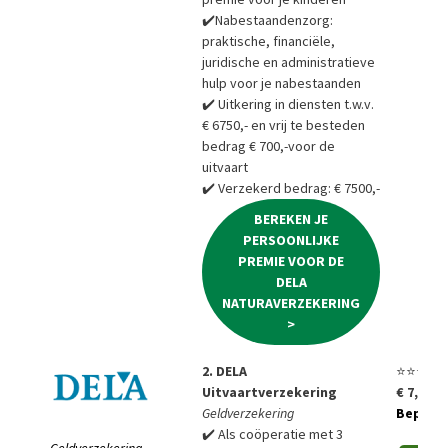
✔️Nabestaandenzorg:
praktische, financiële,
juridische en administratieve
hulp voor je nabestaanden
✔️ Uitkering in diensten t.w.v.
€ 6750,- en vrij te besteden
bedrag € 700,-voor de
uitvaart
✔️ Verzekerd bedrag: € 7500,-
BEREKEN JE
PERSOONLIJKE
PREMIE VOOR DE
DELA
NATURAVERZEKERING
>
2. DELA
⭐⭐⭐⭐⭐
Uitvaartverzekering
€ 7,85 p
Geldverzekering
Bepaal a
✔️ Als coöperatie met 3
Geldverzekering