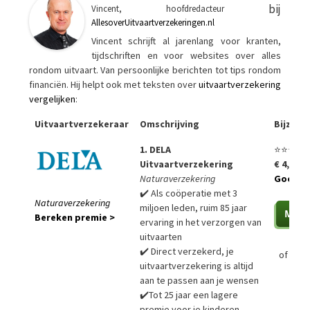
bij
Vincent, hoofdredacteur
AllesoverUitvaartverzekeringen.nl
Vincent schrijft al jarenlang voor kranten,
tijdschriften en voor websites over alles
rondom uitvaart. Van persoonlijke berichten tot tips rondom
financiën. Hij helpt ook met teksten over
uitvaartverzekering
vergelijken
:
Uitvaartverzekeraar
Omschrijving
Bijzon
1. DELA
⭐⭐⭐⭐⭐
Uitvaartverzekering
€ 4,99 p
Naturaverzekering
Goedko
✔️ Als coöperatie met 3
Naturaverzekering
miljoen leden, ruim 85 jaar
Bereken premie >
ervaring in het verzorgen van
uitvaarten
✔️ Direct verzekerd, je
of
Bere
uitvaartverzekering is altijd
aan te passen aan je wensen
✔️Tot 25 jaar een lagere
premie voor je kinderen