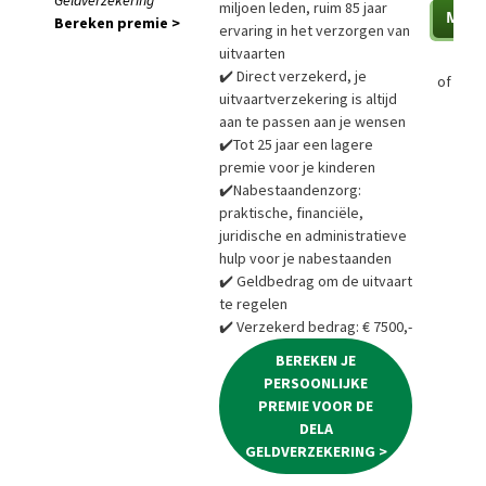
miljoen leden, ruim 85 jaar
Bereken premie >
ervaring in het verzorgen van
uitvaarten
✔️ Direct verzekerd, je
of
Bere
uitvaartverzekering is altijd
aan te passen aan je wensen
✔️Tot 25 jaar een lagere
premie voor je kinderen
✔️Nabestaandenzorg:
praktische, financiële,
juridische en administratieve
hulp voor je nabestaanden
✔️ Geldbedrag om de uitvaart
te regelen
✔️ Verzekerd bedrag: € 7500,-
BEREKEN JE
PERSOONLIJKE
PREMIE VOOR DE
DELA
GELDVERZEKERING >