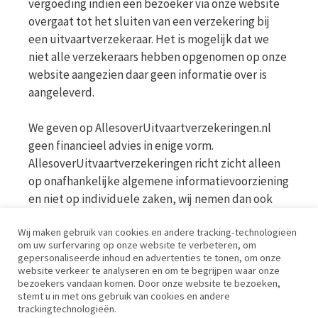
vergoeding indien een bezoeker via onze website
overgaat tot het sluiten van een verzekering bij
een uitvaartverzekeraar. Het is mogelijk dat we
niet alle verzekeraars hebben opgenomen op onze
website aangezien daar geen informatie over is
aangeleverd.
We geven op AllesoverUitvaartverzekeringen.nl
geen financieel advies in enige vorm.
AllesoverUitvaartverzekeringen richt zicht alleen
op onafhankelijke algemene informatievoorziening
en niet op individuele zaken, wij nemen dan ook
geen persoonlijke vragen in behandeling. Bekijk
Wij maken gebruik van cookies en andere tracking-technologieën
voor meer informatie op de website van de AFM
om uw surfervaring op onze website te verbeteren, om
www.afm.nl
gepersonaliseerde inhoud en advertenties te tonen, om onze
website verkeer te analyseren en om te begrijpen waar onze
bezoekers vandaan komen. Door onze website te bezoeken,
Disclaimer | Privacy | Cookies | Werkwijze
stemt u in met ons gebruik van cookies en andere
trackingtechnologieën.