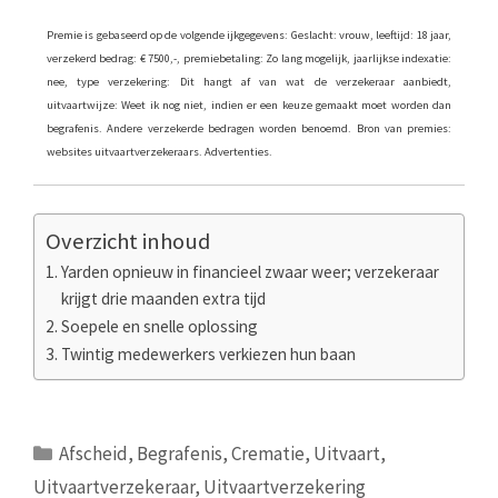
Premie is gebaseerd op de volgende ijkgegevens: Geslacht: vrouw, leeftijd: 18 jaar,
verzekerd bedrag: € 7500,-, premiebetaling: Zo lang mogelijk, jaarlijkse indexatie:
nee, type verzekering: Dit hangt af van wat de verzekeraar aanbiedt,
uitvaartwijze: Weet ik nog niet, indien er een keuze gemaakt moet worden dan
begrafenis. Andere verzekerde bedragen worden benoemd. Bron van premies:
websites uitvaartverzekeraars. Advertenties.
Overzicht inhoud
Yarden opnieuw in financieel zwaar weer; verzekeraar
krijgt drie maanden extra tijd
Soepele en snelle oplossing
Twintig medewerkers verkiezen hun baan
Categorieën
Afscheid
,
Begrafenis
,
Crematie
,
Uitvaart
,
Uitvaartverzekeraar
,
Uitvaartverzekering