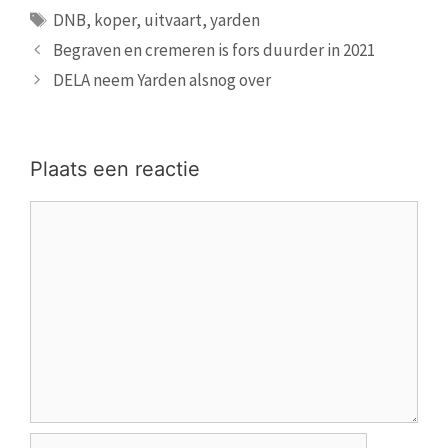
Tags
DNB
,
koper
,
uitvaart
,
yarden
Begraven en cremeren is fors duurder in 2021
DELA neem Yarden alsnog over
Plaats een reactie
Reactie
Naam