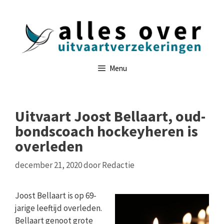
Ga
naar
de
inhoud
Menu
Uitvaart Joost Bellaart, oud-
bondscoach hockeyheren is
overleden
december 21, 2020
door
Redactie
Joost Bellaart is op 69-
jarige leeftijd overleden.
Bellaart genoot grote