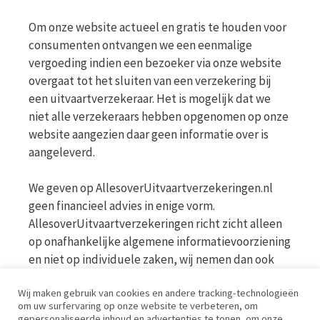
Om onze website actueel en gratis te houden voor
consumenten ontvangen we een eenmalige
vergoeding indien een bezoeker via onze website
overgaat tot het sluiten van een verzekering bij
een uitvaartverzekeraar. Het is mogelijk dat we
niet alle verzekeraars hebben opgenomen op onze
website aangezien daar geen informatie over is
aangeleverd.
We geven op AllesoverUitvaartverzekeringen.nl
geen financieel advies in enige vorm.
AllesoverUitvaartverzekeringen richt zicht alleen
op onafhankelijke algemene informatievoorziening
en niet op individuele zaken, wij nemen dan ook
geen persoonlijke vragen in behandeling. Bekijk
Wij maken gebruik van cookies en andere tracking-technologieën
voor meer informatie op de website van de AFM
om uw surfervaring op onze website te verbeteren, om
www.afm.nl
gepersonaliseerde inhoud en advertenties te tonen, om onze