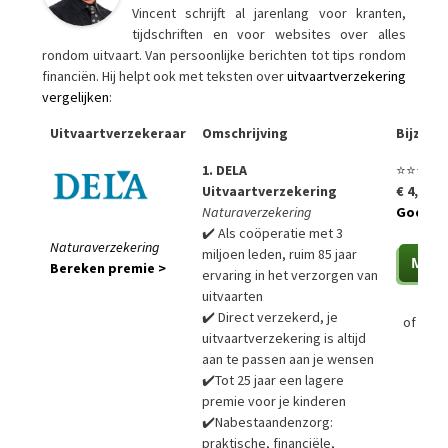
Vincent schrijft al jarenlang voor kranten,
tijdschriften en voor websites over alles
rondom uitvaart. Van persoonlijke berichten tot tips rondom
financiën. Hij helpt ook met teksten over
uitvaartverzekering
vergelijken
:
Uitvaartverzekeraar
Omschrijving
Bijzon
1. DELA
⭐⭐⭐⭐⭐
Uitvaartverzekering
€ 4,99 p
Naturaverzekering
Goedko
✔️ Als coöperatie met 3
Naturaverzekering
miljoen leden, ruim 85 jaar
Bereken premie >
ervaring in het verzorgen van
uitvaarten
✔️ Direct verzekerd, je
of
Bere
uitvaartverzekering is altijd
aan te passen aan je wensen
✔️Tot 25 jaar een lagere
premie voor je kinderen
✔️Nabestaandenzorg:
praktische, financiële,