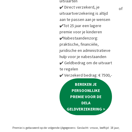
uitvaarten
✔️ Direct verzekerd, je
of
Bere
uitvaartverzekering is altijd
aan te passen aan je wensen
✔️Tot 25 jaar een lagere
premie voor je kinderen
✔️Nabestaandenzorg:
praktische, financiële,
juridische en administratieve
hulp voor je nabestaanden
✔️ Geldbedrag om de uitvaart
te regelen
✔️ Verzekerd bedrag: € 7500,-
BEREKEN JE
PERSOONLIJKE
PREMIE VOOR DE
DELA
GELDVERZEKERING >
Premie is gebaseerd op de volgende ijkgegevens: Geslacht: vrouw, leeftijd: 18 jaar,