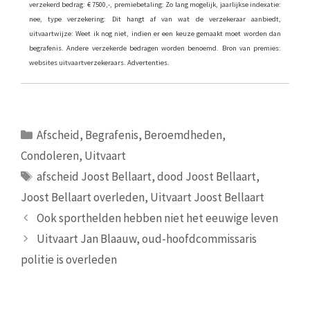
verzekerd bedrag: € 7500,-, premiebetaling: Zo lang mogelijk, jaarlijkse indexatie:
nee, type verzekering: Dit hangt af van wat de verzekeraar aanbiedt,
uitvaartwijze: Weet ik nog niet, indien er een keuze gemaakt moet worden dan
begrafenis. Andere verzekerde bedragen worden benoemd. Bron van premies:
websites uitvaartverzekeraars. Advertenties.
Categorieën
Afscheid
,
Begrafenis
,
Beroemdheden
,
Condoleren
,
Uitvaart
Tags
afscheid Joost Bellaart
,
dood Joost Bellaart
,
Joost Bellaart overleden
,
Uitvaart Joost Bellaart
Ook sporthelden hebben niet het eeuwige leven
Uitvaart Jan Blaauw, oud-hoofdcommissaris
politie is overleden