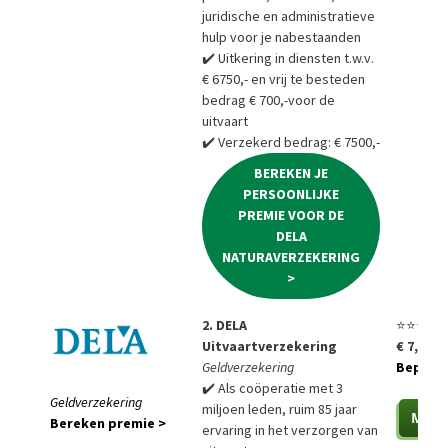
juridische en administratieve
hulp voor je nabestaanden
✔️ Uitkering in diensten t.w.v.
€ 6750,- en vrij te besteden
bedrag € 700,-voor de
uitvaart
✔️ Verzekerd bedrag: € 7500,-
BEREKEN JE
PERSOONLIJKE
PREMIE VOOR DE
DELA
NATURAVERZEKERING
>
2. DELA
⭐⭐⭐⭐⭐
Uitvaartverzekering
€ 7,85 p
Geldverzekering
Bepaal a
✔️ Als coöperatie met 3
Geldverzekering
miljoen leden, ruim 85 jaar
Bereken premie >
ervaring in het verzorgen van