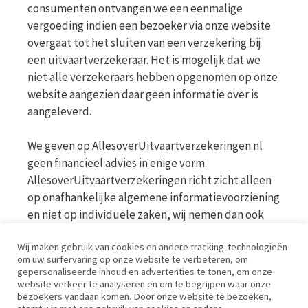
consumenten ontvangen we een eenmalige
vergoeding indien een bezoeker via onze website
overgaat tot het sluiten van een verzekering bij
een uitvaartverzekeraar. Het is mogelijk dat we
niet alle verzekeraars hebben opgenomen op onze
website aangezien daar geen informatie over is
aangeleverd.
We geven op AllesoverUitvaartverzekeringen.nl
geen financieel advies in enige vorm.
AllesoverUitvaartverzekeringen richt zicht alleen
op onafhankelijke algemene informatievoorziening
en niet op individuele zaken, wij nemen dan ook
geen persoonlijke vragen in behandeling. Bekijk
Wij maken gebruik van cookies en andere tracking-technologieën
voor meer informatie op de website van de AFM
om uw surfervaring op onze website te verbeteren, om
www.afm.nl
gepersonaliseerde inhoud en advertenties te tonen, om onze
website verkeer te analyseren en om te begrijpen waar onze
bezoekers vandaan komen. Door onze website te bezoeken,
Disclaimer | Privacy | Cookies | Werkwijze