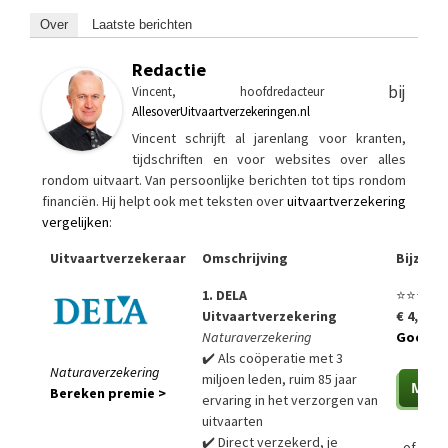
Over
Laatste berichten
Redactie
bij
Vincent, hoofdredacteur
AllesoverUitvaartverzekeringen.nl
Vincent schrijft al jarenlang voor kranten,
tijdschriften en voor websites over alles
rondom uitvaart. Van persoonlijke berichten tot tips rondom
financiën. Hij helpt ook met teksten over
uitvaartverzekering
vergelijken
:
Uitvaartverzekeraar
Omschrijving
Bijzon
1. DELA
⭐⭐⭐⭐⭐
Uitvaartverzekering
€ 4,99 p
Naturaverzekering
Goedko
✔️ Als coöperatie met 3
Naturaverzekering
miljoen leden, ruim 85 jaar
Bereken premie >
ervaring in het verzorgen van
uitvaarten
✔️ Direct verzekerd, je
of
Bere