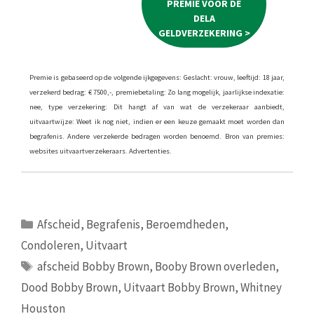
PREMIE VOOR DE
DELA
GELDVERZEKERING >
Premie is gebaseerd op de volgende ijkgegevens: Geslacht: vrouw, leeftijd: 18 jaar,
verzekerd bedrag: € 7500,-, premiebetaling: Zo lang mogelijk, jaarlijkse indexatie:
nee, type verzekering: Dit hangt af van wat de verzekeraar aanbiedt,
uitvaartwijze: Weet ik nog niet, indien er een keuze gemaakt moet worden dan
begrafenis. Andere verzekerde bedragen worden benoemd. Bron van premies:
websites uitvaartverzekeraars. Advertenties.
Categorieën
Afscheid
,
Begrafenis
,
Beroemdheden
,
Condoleren
,
Uitvaart
Tags
afscheid Bobby Brown
,
Booby Brown overleden
,
Dood Bobby Brown
,
Uitvaart Bobby Brown
,
Whitney
Houston