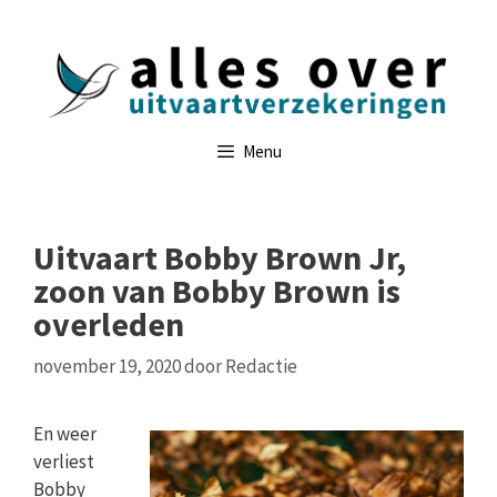
Ga
naar
de
inhoud
Menu
Uitvaart Bobby Brown Jr,
zoon van Bobby Brown is
overleden
november 19, 2020
door
Redactie
En weer
verliest
Bobby