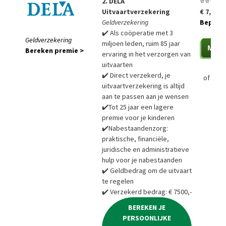
2. DELA
⭐⭐⭐⭐⭐
Uitvaartverzekering
€ 7,85 p
Geldverzekering
Bepaal a
✔️ Als coöperatie met 3
Geldverzekering
miljoen leden, ruim 85 jaar
Bereken premie >
ervaring in het verzorgen van
uitvaarten
✔️ Direct verzekerd, je
of
Bere
uitvaartverzekering is altijd
aan te passen aan je wensen
✔️Tot 25 jaar een lagere
premie voor je kinderen
✔️Nabestaandenzorg:
praktische, financiële,
juridische en administratieve
hulp voor je nabestaanden
✔️ Geldbedrag om de uitvaart
te regelen
✔️ Verzekerd bedrag: € 7500,-
BEREKEN JE
PERSOONLIJKE