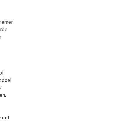
rnemer
erde
e
of
t doel
W
en.
 kunt