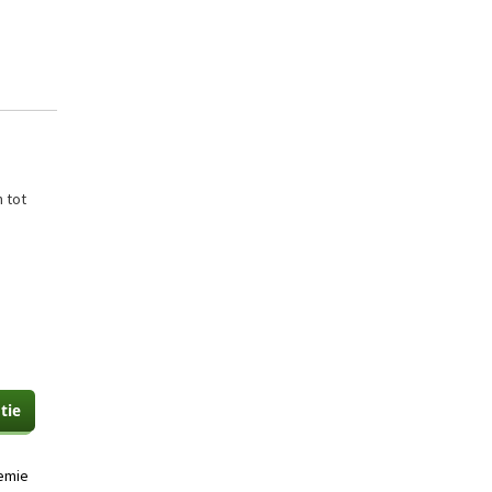
n tot
emie