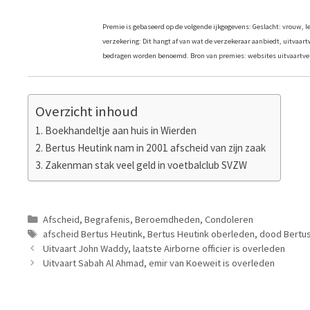
Premie is gebaseerd op de volgende ijkgegevens: Geslacht: vrouw, leef
verzekering: Dit hangt af van wat de verzekeraar aanbiedt, uitvaar
bedragen worden benoemd. Bron van premies: websites uitvaartver
Overzicht inhoud
Boekhandeltje aan huis in Wierden
Bertus Heutink nam in 2001 afscheid van zijn zaak
Zakenman stak veel geld in voetbalclub SVZW
Categorieën
Afscheid
,
Begrafenis
,
Beroemdheden
,
Condoleren
Tags
afscheid Bertus Heutink
,
Bertus Heutink oberleden
,
dood Bertus
Uitvaart John Waddy, laatste Airborne officier is overleden
Uitvaart Sabah Al Ahmad, emir van Koeweit is overleden