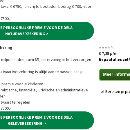
den
 t.w.v. € 6750,- en vrij te besteden bedrag € 700,-voor
 7500,-
JE PERSOONLIJKE PREMIE VOOR DE DELA
NATURAVERZEKERING >
ekering
⭐⭐⭐⭐⭐
€ 7,85 p/m
 miljoen leden, ruim 85 jaar ervaring in het verzorgen
Bepaal alles zelf
uitvaartverzekering is altijd aan te passen aan je
e premie voor je kinderen
ktische, financiële, juridische en administratieve
of
Bereken je pr
den
tvaart te regelen
 7500,-
JE PERSOONLIJKE PREMIE VOOR DE DELA
GELDVERZEKERING >