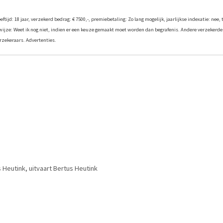
tijd: 18 jaar, verzekerd bedrag: € 7500,-, premiebetaling: Zo lang mogelijk, jaarlijkse indexatie: nee, 
twijze: Weet ik nog niet, indien er een keuze gemaakt moet worden dan begrafenis. Andere verzekerde
zekeraars. Advertenties.
 Heutink
,
uitvaart Bertus Heutink