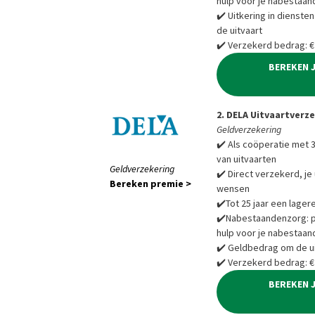
hulp voor je nabestaan
✔️ Uitkering in diensten
de uitvaart
✔️ Verzekerd bedrag: €
BEREKEN 
2. DELA Uitvaartverz
Geldverzekering
✔️ Als coöperatie met 3
van uitvaarten
Geldverzekering
✔️ Direct verzekerd, je 
Bereken premie >
wensen
✔️Tot 25 jaar een lager
✔️Nabestaandenzorg: pra
hulp voor je nabestaan
✔️ Geldbedrag om de ui
✔️ Verzekerd bedrag: €
BEREKEN 