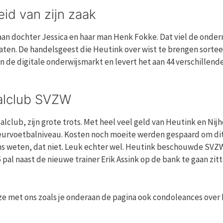
id van zijn zaak
r aan dochter Jessica en haar man Henk Fokke. Dat viel de onde
 laten. De handelsgeest die Heutink over wist te brengen sorte
 de digitale onderwijsmarkt en levert het aan 44 verschillend
balclub SVZW
lclub, zijn grote trots. Met heel veel geld van Heutink en Nijh
eurvoetbalniveau. Kosten noch moeite werden gespaard om di
eens weten, dat niet. Leuk echter wel. Heutink beschouwde SVZ
5 pal naast de nieuwe trainer Erik Assink op de bank te gaan zitt
 ze met ons zoals je onderaan de pagina ook condoleances over