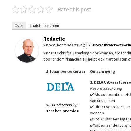
Rate this post
Over
Laatste berichten
Redactie
bij
Vincent, hoofdredacteur
AllesoverUitvaartverzekeri
Vincent schrijft al jarenlang voor kranten, tijdsch
tips rondom financiën. Hij helpt ook met teksten 
Uitvaartverzekeraar
Omschrijving
1. DELA Uitvaartverz
Naturaverzekering
✔️ Als coöperatie met 3
van uitvaarten
Naturaverzekering
✔️ Direct verzekerd, je 
Bereken premie >
wensen
✔️Tot 25 jaar een lager
✔️Nabestaandenzorg: pra