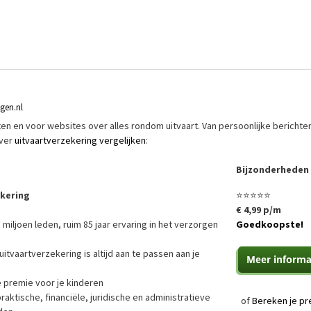
ngen.nl
riften en voor websites over alles rondom uitvaart. Van persoonlijke berichte
over
uitvaartverzekering vergelijken
:
Bijzonderheden
ekering
⭐⭐⭐⭐⭐
€ 4,99 p/m
 miljoen leden, ruim 85 jaar ervaring in het verzorgen
Goedkoopste!
uitvaartverzekering is altijd aan te passen aan je
e premie voor je kinderen
ktische, financiële, juridische en administratieve
of
Bereken je pr