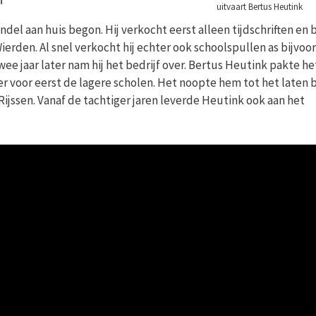
uitvaart Bertus Heutink
ndel aan huis begon. Hij verkocht eerst alleen tijdschriften en
ierden. Al snel verkocht hij echter ook schoolspullen as bijvoo
wee jaar later nam hij het bedrijf over. Bertus Heutink pakte he
er voor eerst de lagere scholen. Het noopte hem tot het laten
jssen. Vanaf de tachtiger jaren leverde Heutink ook aan het