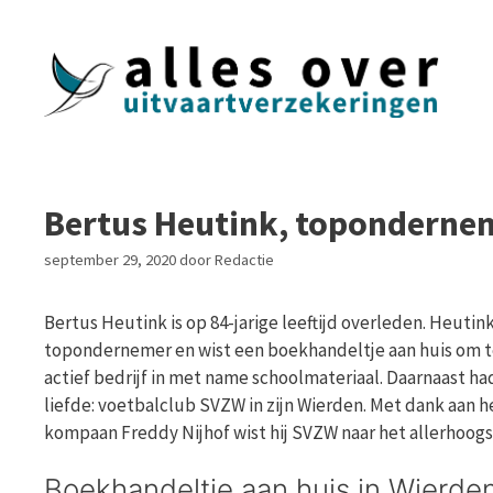
Ga
naar
de
inhoud
Bertus Heutink, topondernem
september 29, 2020
door
Redactie
Bertus Heutink is op 84-jarige leeftijd overleden. Heutink
topondernemer en wist een boekhandeltje aan huis om t
actief bedrijf in met name schoolmateriaal. Daarnaast h
liefde: voetbalclub SVZW in zijn Wierden. Met dank aan h
kompaan Freddy Nijhof wist hij SVZW naar het allerhoog
Boekhandeltje aan huis in Wierde