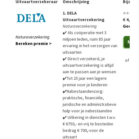
Uitvaartverzekeraar
Omschrijving
Bijzon
1. DELA
⭐⭐⭐⭐⭐
Uitvaartverzekering
€ 4,99 p
Naturaverzekering
Goedko
✔️ Als coöperatie met 3
Naturaverzekering
miljoen leden, ruim 85 jaar
Bereken premie >
ervaring in het verzorgen van
uitvaarten
✔️ Direct verzekerd, je
of
Bere
uitvaartverzekering is altijd
aan te passen aan je wensen
✔️Tot 25 jaar een lagere
premie voor je kinderen
✔️Nabestaandenzorg:
praktische, financiële,
juridische en administratieve
hulp voor je nabestaanden
✔️ Uitkering in diensten t.w.v.
€ 6750,- en vrij te besteden
bedrag € 700,-voor de
uitvaart