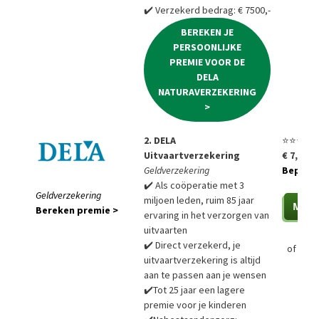
✔️ Verzekerd bedrag: € 7500,-
BEREKEN JE
PERSOONLIJKE
PREMIE VOOR DE
DELA
NATURAVERZEKERING
>
2. DELA
⭐⭐⭐⭐⭐
Uitvaartverzekering
€ 7,85 p
Geldverzekering
Bepaal a
✔️ Als coöperatie met 3
Geldverzekering
miljoen leden, ruim 85 jaar
Bereken premie >
ervaring in het verzorgen van
uitvaarten
✔️ Direct verzekerd, je
of
Bere
uitvaartverzekering is altijd
aan te passen aan je wensen
✔️Tot 25 jaar een lagere
premie voor je kinderen