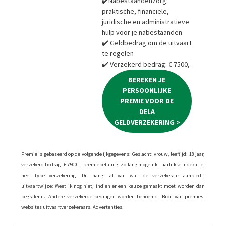
✔️Nabestaandenzorg:
praktische, financiële,
juridische en administratieve
hulp voor je nabestaanden
✔️ Geldbedrag om de uitvaart
te regelen
✔️ Verzekerd bedrag: € 7500,-
BEREKEN JE
PERSOONLIJKE
PREMIE VOOR DE
DELA
GELDVERZEKERING >
Premie is gebaseerd op de volgende ijkgegevens: Geslacht: vrouw, leeftijd: 18 jaar,
verzekerd bedrag: € 7500,-, premiebetaling: Zo lang mogelijk, jaarlijkse indexatie:
nee, type verzekering: Dit hangt af van wat de verzekeraar aanbiedt,
uitvaartwijze: Weet ik nog niet, indien er een keuze gemaakt moet worden dan
begrafenis. Andere verzekerde bedragen worden benoemd. Bron van premies:
websites uitvaartverzekeraars. Advertenties.