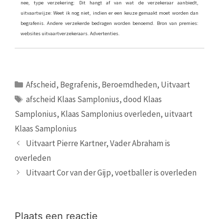
nee, type verzekering: Dit hangt af van wat de verzekeraar aanbiedt,
uitvaartwijze: Weet ik nog niet, indien er een keuze gemaakt moet worden dan
begrafenis. Andere verzekerde bedragen worden benoemd. Bron van premies:
websites uitvaartverzekeraars. Advertenties.
Categorieën
Afscheid
,
Begrafenis
,
Beroemdheden
,
Uitvaart
Tags
afscheid Klaas Samplonius
,
dood Klaas
Samplonius
,
Klaas Samplonius overleden
,
uitvaart
Klaas Samplonius
Uitvaart Pierre Kartner, Vader Abraham is
overleden
Uitvaart Cor van der Gijp, voetballer is overleden
Plaats een reactie