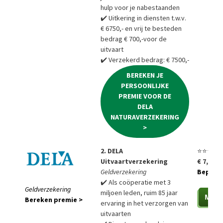
hulp voor je nabestaanden
✔️ Uitkering in diensten t.w.v.
€ 6750,- en vrij te besteden
bedrag € 700,-voor de
uitvaart
✔️ Verzekerd bedrag: € 7500,-
BEREKEN JE
PERSOONLIJKE
PREMIE VOOR DE
DELA
NATURAVERZEKERING
>
2. DELA
⭐⭐⭐⭐⭐
Uitvaartverzekering
€ 7,85 p
Geldverzekering
Bepaal a
✔️ Als coöperatie met 3
Geldverzekering
miljoen leden, ruim 85 jaar
Bereken premie >
ervaring in het verzorgen van
uitvaarten