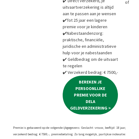
✔️ Direct verzekerd, je
of
Bere
uitvaartverzekering is altijd
aan te passen aan je wensen
✔️Tot 25 jaar een lagere
premie voor je kinderen
✔️Nabestaandenzorg:
praktische, financiële,
juridische en administratieve
hulp voor je nabestaanden
✔️ Geldbedrag om de uitvaart
te regelen
✔️ Verzekerd bedrag: € 7500,-
BEREKEN JE
PERSOONLIJKE
PREMIE VOOR DE
DELA
GELDVERZEKERING >
Premie is gebaseerd op de volgende ijkgegevens: Geslacht: vrouw, leeftijd: 18 jaar,
verzekerd bedrag: € 7500,-, premiebetaling: Zo lang mogelijk, jaarlijkse indexatie: