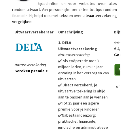
tijdschriften en voor websites over alles
rondom uitvaart. Van persoonlijke berichten tot tips rondom
financiën. Hij helpt ook met teksten over
uitvaartverzekering
vergelijken
:
Uitvaartverzekeraar
Omschrijving
Bijzon
1. DELA
⭐⭐⭐⭐⭐
Uitvaartverzekering
€ 4,99 p
Naturaverzekering
Goedko
✔️ Als coöperatie met 3
Naturaverzekering
miljoen leden, ruim 85 jaar
Bereken premie >
ervaring in het verzorgen van
uitvaarten
✔️ Direct verzekerd, je
of
Bere
uitvaartverzekering is altijd
aan te passen aan je wensen
✔️Tot 25 jaar een lagere
premie voor je kinderen
✔️Nabestaandenzorg:
praktische, financiële,
juridische en administratieve