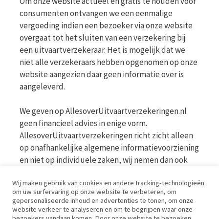
Om onze website actueel en gratis te houden voor
consumenten ontvangen we een eenmalige
vergoeding indien een bezoeker via onze website
overgaat tot het sluiten van een verzekering bij
een uitvaartverzekeraar. Het is mogelijk dat we
niet alle verzekeraars hebben opgenomen op onze
website aangezien daar geen informatie over is
aangeleverd.
We geven op AllesoverUitvaartverzekeringen.nl
geen financieel advies in enige vorm.
AllesoverUitvaartverzekeringen richt zicht alleen
op onafhankelijke algemene informatievoorziening
en niet op individuele zaken, wij nemen dan ook
geen persoonlijke vragen in behandeling. Bekijk
Wij maken gebruik van cookies en andere tracking-technologieën
voor meer informatie op de website van de AFM
om uw surfervaring op onze website te verbeteren, om
www.afm.nl
gepersonaliseerde inhoud en advertenties te tonen, om onze
website verkeer te analyseren en om te begrijpen waar onze
bezoekers vandaan komen. Door onze website te bezoeken,