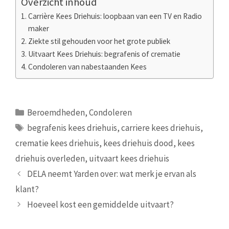
Overzicht inhoud
Carrière Kees Driehuis: loopbaan van een TV en Radio
maker
Ziekte stil gehouden voor het grote publiek
Uitvaart Kees Driehuis: begrafenis of crematie
Condoleren van nabestaanden Kees
Categorieën
Beroemdheden
,
Condoleren
Tags
begrafenis kees driehuis
,
carriere kees driehuis
,
crematie kees driehuis
,
kees driehuis dood
,
kees
driehuis overleden
,
uitvaart kees driehuis
DELA neemt Yarden over: wat merk je ervan als
klant?
Hoeveel kost een gemiddelde uitvaart?