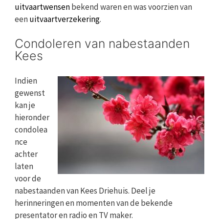
uitvaartwensen
bekend waren en was voorzien van
een
uitvaartverzekering
.
Condoleren van nabestaanden
Kees
Indien
gewenst
kan je
hieronder
condolea
nce
achter
laten
voor de
nabestaanden van Kees Driehuis. Deel je
herinneringen en momenten van de bekende
presentator en radio en TV maker.