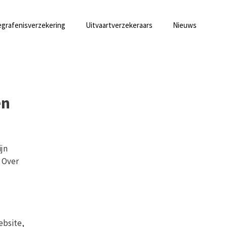
grafenisverzekering
Uitvaartverzekeraars
Nieuws
en
ijn
 Over
website,