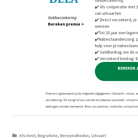
Geldverzekering
✔️ Als coöperatie met 3
van uitvaarten
Geldverzekering
✔️ Direct verzekerd, je 
Bereken premie >
wensen
✔️Tot 25 jaar een lager
✔️Nabestaandenzorg: pra
hulp voor je nabestaan
✔️ Geldbedrag om de ui
✔️ Verzekerd bedrag: €
BEREKEN 
Premie is gebaseerd op de volgende ijkgegevens: Geslacht: vrouw, leef
verzekering: Dit hangt af van wat de verzekeraar aanbiedt, uitvaar
bedragen worden benoemd. Bron van premies: websites uitvaartver
Categorieën
Afscheid
,
Begrafenis
,
Beroemdheden
,
Uitvaart