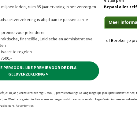
€ 7,85 p/m
 miljoen leden, ruim 85 jaar ervaring in het verzorgen
Bepaal alles zelf
uitvaartverzekering is altijd aan te passen aan je
e premie voor je kinderen
ktische, financiële, juridische en administratieve
of
Bereken je pr
den
tvaart te regelen
 7500,-
JE PERSOONLIJKE PREMIE VOOR DE DELA
GELDVERZEKERING >
tijd: 18 jaar, verzekerd bedrag: € 7500,-, premiebetaling: Zo lang mogelijk, jaarlijkse indexatie: nee, 
twijze: Weet ik nog niet, indien er een keuze gemaakt moet worden dan begrafenis. Andere verzekerde
zekeraars. Advertenties.