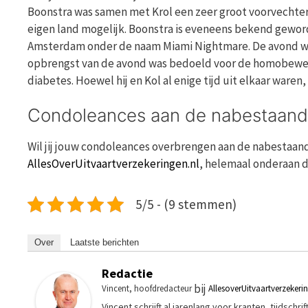
Boonstra was samen met Krol een zeer groot voorvechter 
eigen land mogelijk. Boonstra is eveneens bekend geword
Amsterdam onder de naam Miami Nightmare. De avond we
opbrengst van de avond was bedoeld voor de homobeweging
diabetes. Hoewel hij en Kol al enige tijd uit elkaar waren
Condoleances aan de nabestaand
Wil jij jouw condoleances overbrengen aan de nabestaan
AllesOverUitvaartverzekeringen.nl
, helemaal onderaan d
5/5 - (9 stemmen)
Over
Laatste berichten
Redactie
bij
Vincent, hoofdredacteur
AllesoverUitvaartverzekeri
Vincent schrijft al jarenlang voor kranten, tijdsch