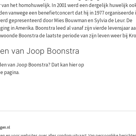
van het homohuwelijk. In 2001 werd een dergelijk huwelijk ook
en vanwege een benefietconcert dat hij in 1977 organiseerde 
rd gepresenteerd door Mies Bouwman en Sylvia de Leur. De
 in Amerika. Boonstra leed al vanaf zijn vierde levensjaar a
, woonde Boonstra de laatste periode van zijn leven weer bij Kro
en van Joop Boonstra
den van Joop Boonstra? Dat kan hier op
e pagina.
ngen.nl
riften en voor websites over alles rondom uitvaart. Van persoonlijke berichte