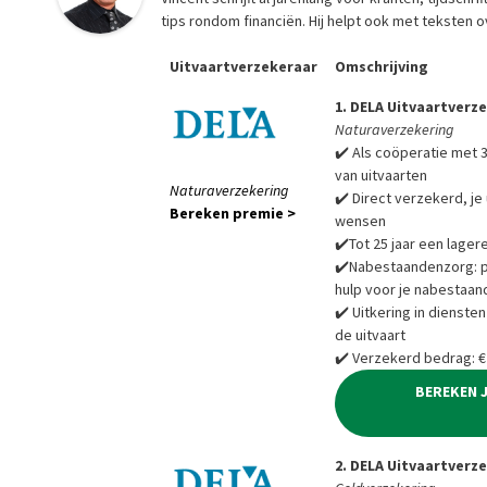
tips rondom financiën. Hij helpt ook met teksten 
Uitvaartverzekeraar
Omschrijving
1. DELA Uitvaartverz
Naturaverzekering
✔️ Als coöperatie met 3
van uitvaarten
Naturaverzekering
✔️ Direct verzekerd, je 
Bereken premie >
wensen
✔️Tot 25 jaar een lager
✔️Nabestaandenzorg: pra
hulp voor je nabestaan
✔️ Uitkering in diensten
de uitvaart
✔️ Verzekerd bedrag: €
BEREKEN 
2. DELA Uitvaartverz