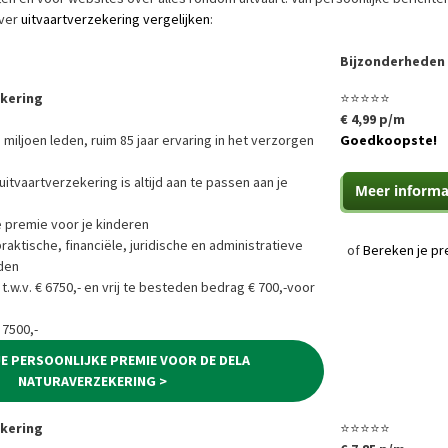
over
uitvaartverzekering vergelijken
:
Bijzonderheden
ekering
⭐⭐⭐⭐⭐
€ 4,99 p/m
 miljoen leden, ruim 85 jaar ervaring in het verzorgen
Goedkoopste!
uitvaartverzekering is altijd aan te passen aan je
e premie voor je kinderen
ktische, financiële, juridische en administratieve
of
Bereken je pr
den
 t.w.v. € 6750,- en vrij te besteden bedrag € 700,-voor
 7500,-
JE PERSOONLIJKE PREMIE VOOR DE DELA
NATURAVERZEKERING >
ekering
⭐⭐⭐⭐⭐