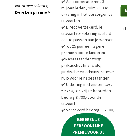
✔️ Als coöperatie met 3
Naturaverzekering
miljoen leden, ruim 85 jaar
Bereken premie >
ervaring in het verzorgen van
uitvaarten
✔️ Direct verzekerd, je
of
Bere
uitvaartverzekering is altijd
aan te passen aan je wensen
✔️Tot 25 jaar een lagere
premie voor je kinderen
✔️Nabestaandenzorg:
praktische, financiële,
juridische en administratieve
hulp voor je nabestaanden
✔️ Uitkering in diensten t.w.v.
€ 6750,- en vrij te besteden
bedrag € 700,-voor de
uitvaart
✔️ Verzekerd bedrag: € 7500,-
BEREKEN JE
PERSOONLIJKE
PREMIE VOOR DE