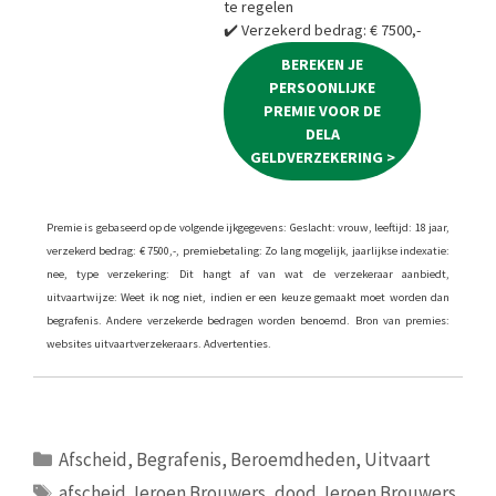
te regelen
✔️ Verzekerd bedrag: € 7500,-
BEREKEN JE
PERSOONLIJKE
PREMIE VOOR DE
DELA
GELDVERZEKERING >
Premie is gebaseerd op de volgende ijkgegevens: Geslacht: vrouw, leeftijd: 18 jaar,
verzekerd bedrag: € 7500,-, premiebetaling: Zo lang mogelijk, jaarlijkse indexatie:
nee, type verzekering: Dit hangt af van wat de verzekeraar aanbiedt,
uitvaartwijze: Weet ik nog niet, indien er een keuze gemaakt moet worden dan
begrafenis. Andere verzekerde bedragen worden benoemd. Bron van premies:
websites uitvaartverzekeraars. Advertenties.
Categorieën
Afscheid
,
Begrafenis
,
Beroemdheden
,
Uitvaart
Tags
afscheid Jeroen Brouwers
,
dood Jeroen Brouwers
,