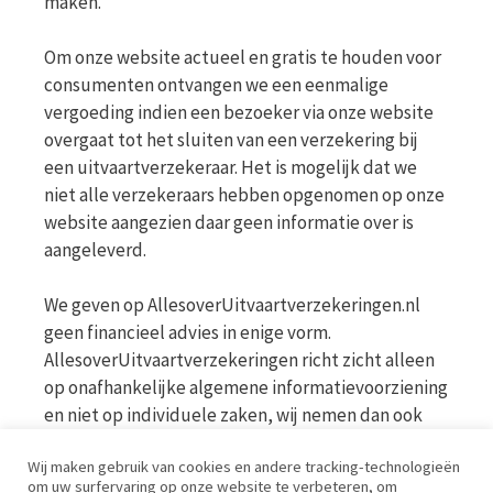
maken.
Om onze website actueel en gratis te houden voor
consumenten ontvangen we een eenmalige
vergoeding indien een bezoeker via onze website
overgaat tot het sluiten van een verzekering bij
een uitvaartverzekeraar. Het is mogelijk dat we
niet alle verzekeraars hebben opgenomen op onze
website aangezien daar geen informatie over is
aangeleverd.
We geven op AllesoverUitvaartverzekeringen.nl
geen financieel advies in enige vorm.
AllesoverUitvaartverzekeringen richt zicht alleen
op onafhankelijke algemene informatievoorziening
en niet op individuele zaken, wij nemen dan ook
geen persoonlijke vragen in behandeling. Bekijk
Wij maken gebruik van cookies en andere tracking-technologieën
voor meer informatie op de website van de AFM
om uw surfervaring op onze website te verbeteren, om