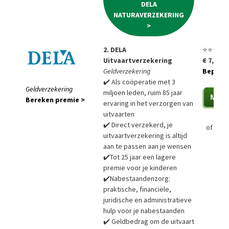
DELA
NATURAVERZEKERING
>
2. DELA
⭐⭐⭐⭐⭐
Uitvaartverzekering
€ 7,85 p
Geldverzekering
Bepaal a
✔️ Als coöperatie met 3
Geldverzekering
miljoen leden, ruim 85 jaar
Bereken premie >
ervaring in het verzorgen van
uitvaarten
✔️ Direct verzekerd, je
of
Bere
uitvaartverzekering is altijd
aan te passen aan je wensen
✔️Tot 25 jaar een lagere
premie voor je kinderen
✔️Nabestaandenzorg:
praktische, financiële,
juridische en administratieve
hulp voor je nabestaanden
✔️ Geldbedrag om de uitvaart