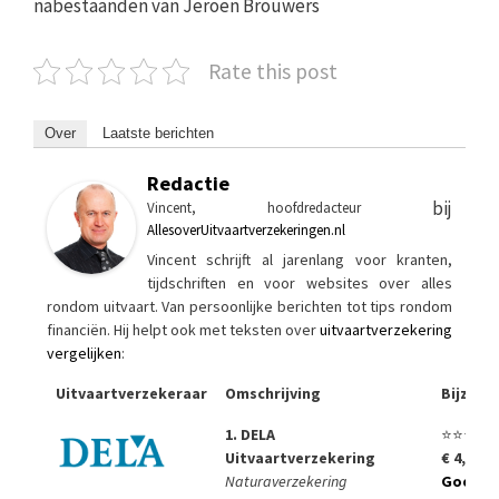
nabestaanden van Jeroen Brouwers
Rate this post
Over
Laatste berichten
Redactie
bij
Vincent, hoofdredacteur
AllesoverUitvaartverzekeringen.nl
Vincent schrijft al jarenlang voor kranten,
tijdschriften en voor websites over alles
rondom uitvaart. Van persoonlijke berichten tot tips rondom
financiën. Hij helpt ook met teksten over
uitvaartverzekering
vergelijken
:
Uitvaartverzekeraar
Omschrijving
Bijzon
1. DELA
⭐⭐⭐⭐⭐
Uitvaartverzekering
€ 4,99 p
Naturaverzekering
Goedko