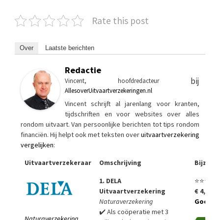
Rate this post
Over
Laatste berichten
Redactie
bij
Vincent, hoofdredacteur
AllesoverUitvaartverzekeringen.nl
Vincent schrijft al jarenlang voor kranten,
tijdschriften en voor websites over alles
rondom uitvaart. Van persoonlijke berichten tot tips rondom
financiën. Hij helpt ook met teksten over
uitvaartverzekering
vergelijken
:
Uitvaartverzekeraar
Omschrijving
Bijzon
1. DELA
⭐⭐⭐⭐⭐
Uitvaartverzekering
€ 4,99 p
Naturaverzekering
Goedko
✔️ Als coöperatie met 3
Naturaverzekering