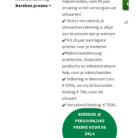
miljoen leden, ruim 85 jaar
Bereken premie >
ervaring in het verzorgen van
uitvaarten
✔️ Direct verzekerd, je
of
Bere
uitvaartverzekering is altijd
aan te passen aan je wensen
✔️Tot 25 jaar een lagere
premie voor je kinderen
✔️Nabestaandenzorg:
praktische, financiële,
juridische en administratieve
hulp voor je nabestaanden
✔️ Uitkering in diensten t.w.v.
€ 6750,- en vrij te besteden
bedrag € 700,-voor de
uitvaart
✔️ Verzekerd bedrag: € 7500,-
BEREKEN JE
PERSOONLIJKE
PREMIE VOOR DE
DELA