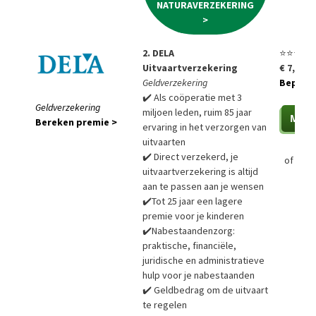
NATURAVERZEKERING
>
2. DELA
⭐⭐⭐⭐⭐
Uitvaartverzekering
€ 7,85 p
Geldverzekering
Bepaal a
✔️ Als coöperatie met 3
Geldverzekering
miljoen leden, ruim 85 jaar
Bereken premie >
ervaring in het verzorgen van
uitvaarten
✔️ Direct verzekerd, je
of
Bere
uitvaartverzekering is altijd
aan te passen aan je wensen
✔️Tot 25 jaar een lagere
premie voor je kinderen
✔️Nabestaandenzorg:
praktische, financiële,
juridische en administratieve
hulp voor je nabestaanden
✔️ Geldbedrag om de uitvaart
te regelen