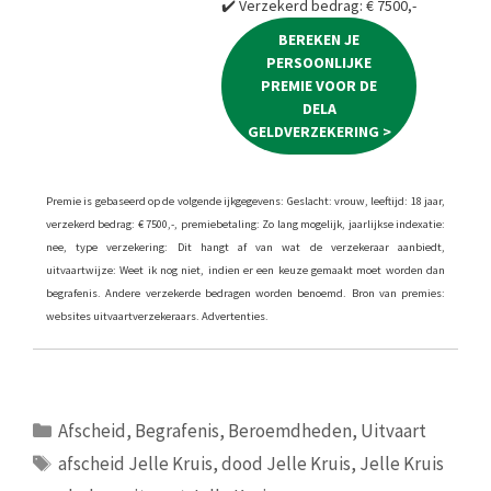
✔️ Verzekerd bedrag: € 7500,-
BEREKEN JE
PERSOONLIJKE
PREMIE VOOR DE
DELA
GELDVERZEKERING >
Premie is gebaseerd op de volgende ijkgegevens: Geslacht: vrouw, leeftijd: 18 jaar,
verzekerd bedrag: € 7500,-, premiebetaling: Zo lang mogelijk, jaarlijkse indexatie:
nee, type verzekering: Dit hangt af van wat de verzekeraar aanbiedt,
uitvaartwijze: Weet ik nog niet, indien er een keuze gemaakt moet worden dan
begrafenis. Andere verzekerde bedragen worden benoemd. Bron van premies:
websites uitvaartverzekeraars. Advertenties.
Categorieën
Afscheid
,
Begrafenis
,
Beroemdheden
,
Uitvaart
Tags
afscheid Jelle Kruis
,
dood Jelle Kruis
,
Jelle Kruis