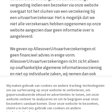
vergoeding indien een bezoeker via onze website
overgaat tot het sluiten van een verzekering bij
een uitvaartverzekeraar. Het is mogelijk dat we
niet alle verzekeraars hebben opgenomen op onze
website aangezien daar geen informatie over is
aangeleverd.
We geven op AllesoverUitvaartverzekeringen.nl
geen financieel advies in enige vorm.
AllesoverUitvaartverzekeringen richt zicht alleen
op onafhankelijke algemene informatievoorziening
en niet op individuele zaken, wij nemen dan ook
geen persoonlijke vragen in behandeling. Bekijk
Wij maken gebruik van cookies en andere tracking-technologieën
voor meer informatie op de website van de AFM
om uw surfervaring op onze website te verbeteren, om
www.afm.nl
gepersonaliseerde inhoud en advertenties te tonen, om onze
website verkeer te analyseren en om te begrijpen waar onze
bezoekers vandaan komen. Door onze website te bezoeken,
Disclaimer | Privacy | Cookies | Werkwijze
stemt u in met ons gebruik van cookies en andere