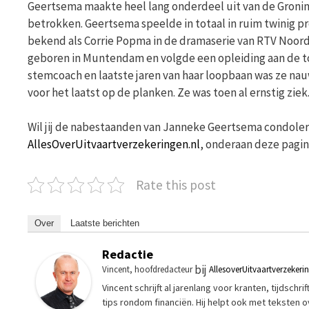
Geertsema maakte heel lang onderdeel uit van de Groninge
betrokken. Geertsema speelde in totaal in ruim twinig 
bekend als Corrie Popma in de dramaserie van RTV Noord
geboren in Muntendam en volgde een opleiding aan de to
stemcoach en laatste jaren van haar loopbaan was ze nau
voor het laatst op de planken. Ze was toen al ernstig ziek
Wil jij de nabestaanden van Janneke Geertsema condolere
AllesOverUitvaartverzekeringen.nl
, onderaan deze pagin
Rate this post
Over
Laatste berichten
Redactie
bij
Vincent, hoofdredacteur
AllesoverUitvaartverzekeri
Vincent schrijft al jarenlang voor kranten, tijdsch
tips rondom financiën. Hij helpt ook met teksten 