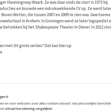
r theatergroep Waark. Ze was daar sinds de start in 1973 bij
producties en bouwde een indrukwekkende CV op. Ze werd later
 Boven Wotter, die tussen 2007 en 2009 te zien was. Geertsema
neelschool in Arnhem. In Groningen werd ze later logopedist 
w betrokken bij het Shakespeare Theater in Diever. In 2022 sto
.
n met dit grote verlies? Dat kan hier op
a.
ngen.nl
riften en voor websites over alles rondom uitvaart. Van persoonlijke berichte
over
uitvaartverzekering vergelijken
: