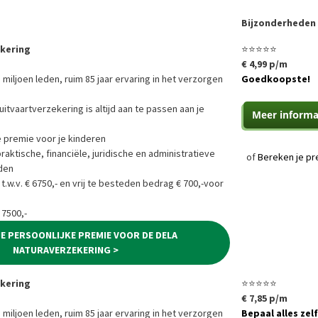
Bijzonderheden
ekering
⭐⭐⭐⭐⭐
€ 4,99 p/m
 miljoen leden, ruim 85 jaar ervaring in het verzorgen
Goedkoopste!
uitvaartverzekering is altijd aan te passen aan je
e premie voor je kinderen
ktische, financiële, juridische en administratieve
of
Bereken je pr
den
 t.w.v. € 6750,- en vrij te besteden bedrag € 700,-voor
 7500,-
JE PERSOONLIJKE PREMIE VOOR DE DELA
NATURAVERZEKERING >
ekering
⭐⭐⭐⭐⭐
€ 7,85 p/m
 miljoen leden, ruim 85 jaar ervaring in het verzorgen
Bepaal alles zelf