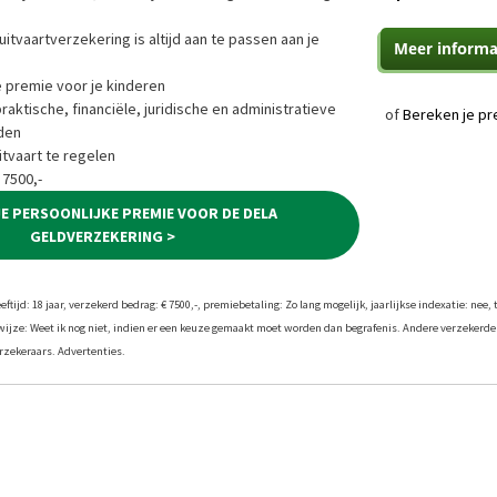
uitvaartverzekering is altijd aan te passen aan je
e premie voor je kinderen
ktische, financiële, juridische en administratieve
of
Bereken je pr
den
tvaart te regelen
 7500,-
JE PERSOONLIJKE PREMIE VOOR DE DELA
GELDVERZEKERING >
tijd: 18 jaar, verzekerd bedrag: € 7500,-, premiebetaling: Zo lang mogelijk, jaarlijkse indexatie: nee, 
twijze: Weet ik nog niet, indien er een keuze gemaakt moet worden dan begrafenis. Andere verzekerde
zekeraars. Advertenties.