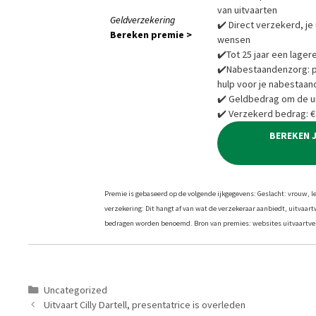
van uitvaarten
Geldverzekering
✔️ Direct verzekerd, je 
Bereken premie >
wensen
✔️Tot 25 jaar een lager
✔️Nabestaandenzorg: pra
hulp voor je nabestaan
✔️ Geldbedrag om de ui
✔️ Verzekerd bedrag: €
BEREKEN 
Premie is gebaseerd op de volgende ijkgegevens: Geslacht: vrouw, leef
verzekering: Dit hangt af van wat de verzekeraar aanbiedt, uitvaar
bedragen worden benoemd. Bron van premies: websites uitvaartver
Categorieën
Uncategorized
Uitvaart Cilly Dartell, presentatrice is overleden