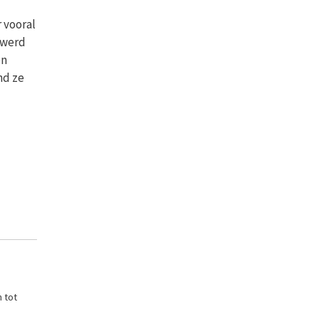
 vooral
 werd
en
nd ze
n tot