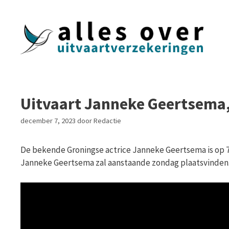
Ga
naar
de
inhoud
Uitvaart Janneke Geertsema, 
december 7, 2023
door
Redactie
De bekende Groningse actrice Janneke Geertsema is op 75-j
Janneke Geertsema zal aanstaande zondag plaatsvinden