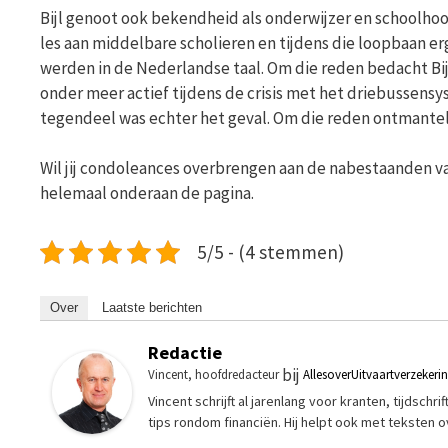
Bijl genoot ook bekendheid als onderwijzer en schoolh
les aan middelbare scholieren en tijdens die loopbaan er
werden in de Nederlandse taal. Om die reden bedacht Bij
onder meer actief tijdens de crisis met het driebussens
tegendeel was echter het geval. Om die reden ontmantelde
Wil jij condoleances overbrengen aan de nabestaanden va
helemaal onderaan de pagina.
5/5 - (4 stemmen)
Over
Laatste berichten
Redactie
bij
Vincent, hoofdredacteur
AllesoverUitvaartverzekeri
Vincent schrijft al jarenlang voor kranten, tijdsch
tips rondom financiën. Hij helpt ook met teksten 