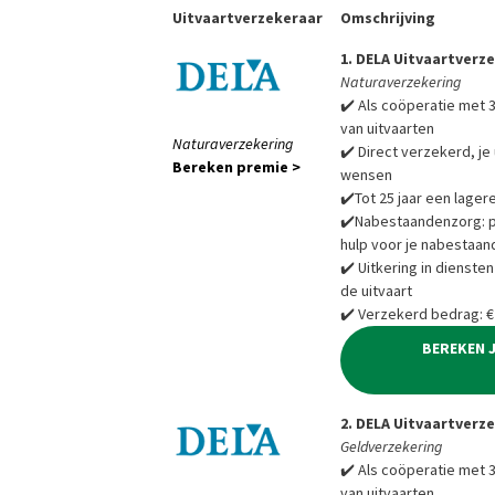
Uitvaartverzekeraar
Omschrijving
1. DELA Uitvaartverz
Naturaverzekering
✔️ Als coöperatie met 3
van uitvaarten
Naturaverzekering
✔️ Direct verzekerd, je 
Bereken premie >
wensen
✔️Tot 25 jaar een lager
✔️Nabestaandenzorg: pra
hulp voor je nabestaan
✔️ Uitkering in diensten
de uitvaart
✔️ Verzekerd bedrag: €
BEREKEN 
2. DELA Uitvaartverz
Geldverzekering
✔️ Als coöperatie met 3
van uitvaarten