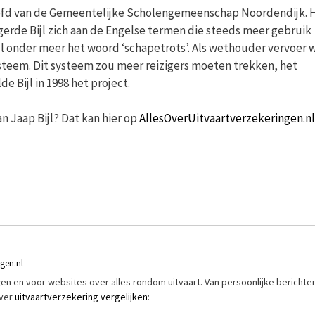
oofd van de Gemeentelijke Scholengemeenschap Noordendijk. H
gerde Bijl zich aan de Engelse termen die steeds meer gebruik
l onder meer het woord ‘schapetrots’. Als wethouder vervoer w
ysteem. Dit systeem zou meer reizigers moeten trekken, het
 Bijl in 1998 het project.
n Jaap Bijl? Dat kan hier op
AllesOverUitvaartverzekeringen.nl
ngen.nl
riften en voor websites over alles rondom uitvaart. Van persoonlijke berichte
over
uitvaartverzekering vergelijken
: