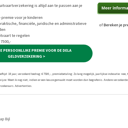
uitvaartverzekering is altijd aan te passen aan je
e premie voor je kinderen
ktische, financiële, juridische en administratieve
of
Bereken je pr
den
tvaart te regelen
 7500,-
JE PERSOONLIJKE PREMIE VOOR DE DELA
GELDVERZEKERING >
tijd: 18 jaar, verzekerd bedrag: € 7500,-, premiebetaling: Zo lang mogelijk, jaarlijkse indexatie: nee, 
twijze: Weet ik nog niet, indien er een keuze gemaakt moet worden dan begrafenis. Andere verzekerde
zekeraars. Advertenties.
ap Bijl