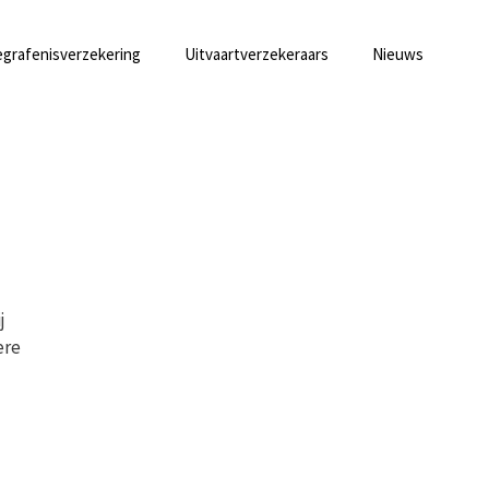
grafenisverzekering
Uitvaartverzekeraars
Nieuws
j
ere