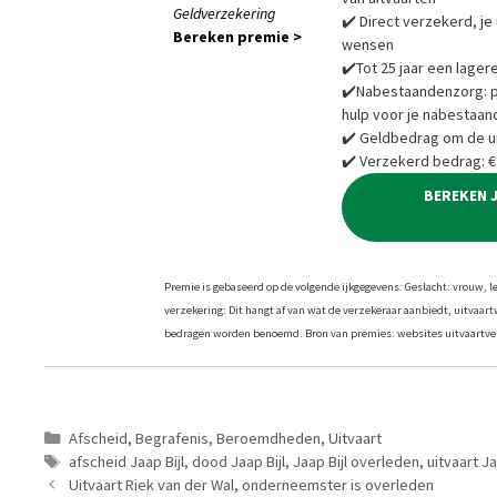
Geldverzekering
✔️ Direct verzekerd, je 
Bereken premie >
wensen
✔️Tot 25 jaar een lager
✔️Nabestaandenzorg: pra
hulp voor je nabestaan
✔️ Geldbedrag om de ui
✔️ Verzekerd bedrag: €
BEREKEN 
Premie is gebaseerd op de volgende ijkgegevens: Geslacht: vrouw, leef
verzekering: Dit hangt af van wat de verzekeraar aanbiedt, uitvaar
bedragen worden benoemd. Bron van premies: websites uitvaartver
Categorieën
Afscheid
,
Begrafenis
,
Beroemdheden
,
Uitvaart
Tags
afscheid Jaap Bijl
,
dood Jaap Bijl
,
Jaap Bijl overleden
,
uitvaart Ja
Uitvaart Riek van der Wal, onderneemster is overleden