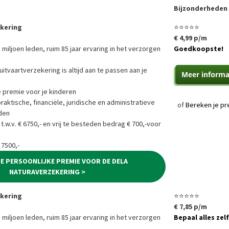
Bijzonderheden
ekering
⭐⭐⭐⭐⭐
€ 4,99 p/m
 miljoen leden, ruim 85 jaar ervaring in het verzorgen
Goedkoopste!
uitvaartverzekering is altijd aan te passen aan je
e premie voor je kinderen
ktische, financiële, juridische en administratieve
of
Bereken je pr
den
 t.w.v. € 6750,- en vrij te besteden bedrag € 700,-voor
 7500,-
JE PERSOONLIJKE PREMIE VOOR DE DELA
NATURAVERZEKERING >
ekering
⭐⭐⭐⭐⭐
€ 7,85 p/m
 miljoen leden, ruim 85 jaar ervaring in het verzorgen
Bepaal alles zelf