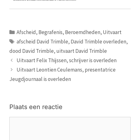
Categorieën
Afscheid
,
Begrafenis
,
Beroemdheden
,
Uitvaart
Tags
afscheid David Trimble
,
David Trimble overleden
,
dood David Trimble
,
uitvaart David Trimble
Uitvaart Felix Thijssen, schrijver is overleden
Uitvaart Leontien Ceulemans, presentatrice
Jeugdjournaal is overleden
Plaats een reactie
Reactie