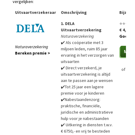
vergelijken
:
Uitvaartverzekeraar
Omschrijving
Bijzon
1. DELA
⭐⭐⭐⭐⭐
Uitvaartverzekering
€ 4,99 p
Naturaverzekering
Goedko
✔️ Als coöperatie met 3
Naturaverzekering
miljoen leden, ruim 85 jaar
Bereken premie >
ervaring in het verzorgen van
uitvaarten
✔️ Direct verzekerd, je
of
Bere
uitvaartverzekering is altijd
aan te passen aan je wensen
✔️Tot 25 jaar een lagere
premie voor je kinderen
✔️Nabestaandenzorg:
praktische, financiële,
juridische en administratieve
hulp voor je nabestaanden
✔️ Uitkering in diensten t.w.v.
€ 6750,- en vrij te besteden