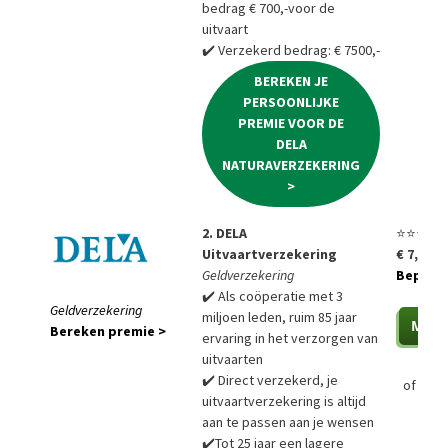
bedrag € 700,-voor de
uitvaart
✔️ Verzekerd bedrag: € 7500,-
BEREKEN JE
PERSOONLIJKE
PREMIE VOOR DE
DELA
NATURAVERZEKERING
>
2. DELA
⭐⭐⭐⭐⭐
Uitvaartverzekering
€ 7,85 p
Geldverzekering
Bepaal a
✔️ Als coöperatie met 3
Geldverzekering
miljoen leden, ruim 85 jaar
Bereken premie >
ervaring in het verzorgen van
uitvaarten
✔️ Direct verzekerd, je
of
Bere
uitvaartverzekering is altijd
aan te passen aan je wensen
✔️Tot 25 jaar een lagere