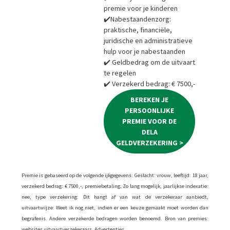
premie voor je kinderen
✔️Nabestaandenzorg:
praktische, financiële,
juridische en administratieve
hulp voor je nabestaanden
✔️ Geldbedrag om de uitvaart
te regelen
✔️ Verzekerd bedrag: € 7500,-
BEREKEN JE
PERSOONLIJKE
PREMIE VOOR DE
DELA
GELDVERZEKERING >
Premie is gebaseerd op de volgende ijkgegevens: Geslacht: vrouw, leeftijd: 18 jaar,
verzekerd bedrag: € 7500,-, premiebetaling: Zo lang mogelijk, jaarlijkse indexatie:
nee, type verzekering: Dit hangt af van wat de verzekeraar aanbiedt,
uitvaartwijze: Weet ik nog niet, indien er een keuze gemaakt moet worden dan
begrafenis. Andere verzekerde bedragen worden benoemd. Bron van premies:
websites uitvaartverzekeraars. Advertenties.