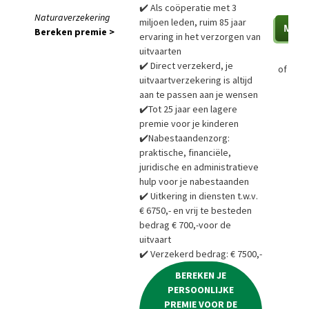
✔️ Als coöperatie met 3
Naturaverzekering
miljoen leden, ruim 85 jaar
Bereken premie >
ervaring in het verzorgen van
uitvaarten
✔️ Direct verzekerd, je
of
Bere
uitvaartverzekering is altijd
aan te passen aan je wensen
✔️Tot 25 jaar een lagere
premie voor je kinderen
✔️Nabestaandenzorg:
praktische, financiële,
juridische en administratieve
hulp voor je nabestaanden
✔️ Uitkering in diensten t.w.v.
€ 6750,- en vrij te besteden
bedrag € 700,-voor de
uitvaart
✔️ Verzekerd bedrag: € 7500,-
BEREKEN JE
PERSOONLIJKE
PREMIE VOOR DE