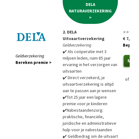
DELA
NATURAVERZEKERING
>
2. DELA
⭐⭐⭐⭐⭐
Uitvaartverzekering
€ 7,85 p
Geldverzekering
Bepaal a
✔️ Als coöperatie met 3
Geldverzekering
miljoen leden, ruim 85 jaar
Bereken premie >
ervaring in het verzorgen van
uitvaarten
✔️ Direct verzekerd, je
of
Bere
uitvaartverzekering is altijd
aan te passen aan je wensen
✔️Tot 25 jaar een lagere
premie voor je kinderen
✔️Nabestaandenzorg:
praktische, financiële,
juridische en administratieve
hulp voor je nabestaanden
✔️ Geldbedrag om de uitvaart