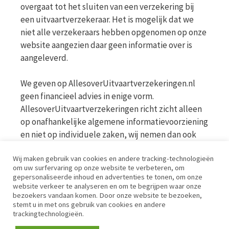
overgaat tot het sluiten van een verzekering bij
een uitvaartverzekeraar. Het is mogelijk dat we
niet alle verzekeraars hebben opgenomen op onze
website aangezien daar geen informatie over is
aangeleverd.
We geven op AllesoverUitvaartverzekeringen.nl
geen financieel advies in enige vorm.
AllesoverUitvaartverzekeringen richt zicht alleen
op onafhankelijke algemene informatievoorziening
en niet op individuele zaken, wij nemen dan ook
geen persoonlijke vragen in behandeling. Bekijk
Wij maken gebruik van cookies en andere tracking-technologieën
voor meer informatie op de website van de AFM
om uw surfervaring op onze website te verbeteren, om
www.afm.nl
gepersonaliseerde inhoud en advertenties te tonen, om onze
website verkeer te analyseren en om te begrijpen waar onze
bezoekers vandaan komen. Door onze website te bezoeken,
Disclaimer | Privacy | Cookies | Werkwijze
stemt u in met ons gebruik van cookies en andere
trackingtechnologieën.