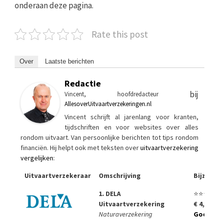
onderaan deze pagina.
Rate this post
Over
Laatste berichten
Redactie
bij
Vincent, hoofdredacteur
AllesoverUitvaartverzekeringen.nl
Vincent schrijft al jarenlang voor kranten,
tijdschriften en voor websites over alles
rondom uitvaart. Van persoonlijke berichten tot tips rondom
financiën. Hij helpt ook met teksten over
uitvaartverzekering
vergelijken
:
Uitvaartverzekeraar
Omschrijving
Bijzon
1. DELA
⭐⭐⭐⭐⭐
Uitvaartverzekering
€ 4,99 p
Naturaverzekering
Goedko