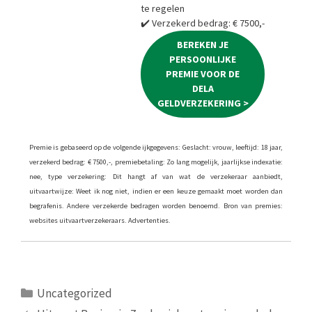
te regelen
✔️ Verzekerd bedrag: € 7500,-
BEREKEN JE
PERSOONLIJKE
PREMIE VOOR DE
DELA
GELDVERZEKERING >
Premie is gebaseerd op de volgende ijkgegevens: Geslacht: vrouw, leeftijd: 18 jaar,
verzekerd bedrag: € 7500,-, premiebetaling: Zo lang mogelijk, jaarlijkse indexatie:
nee, type verzekering: Dit hangt af van wat de verzekeraar aanbiedt,
uitvaartwijze: Weet ik nog niet, indien er een keuze gemaakt moet worden dan
begrafenis. Andere verzekerde bedragen worden benoemd. Bron van premies:
websites uitvaartverzekeraars. Advertenties.
Categorieën
Uncategorized