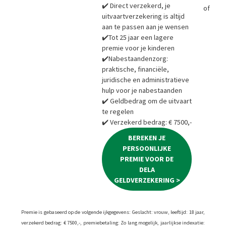
✔️ Direct verzekerd, je
of
Bere
uitvaartverzekering is altijd
aan te passen aan je wensen
✔️Tot 25 jaar een lagere
premie voor je kinderen
✔️Nabestaandenzorg:
praktische, financiële,
juridische en administratieve
hulp voor je nabestaanden
✔️ Geldbedrag om de uitvaart
te regelen
✔️ Verzekerd bedrag: € 7500,-
BEREKEN JE
PERSOONLIJKE
PREMIE VOOR DE
DELA
GELDVERZEKERING >
Premie is gebaseerd op de volgende ijkgegevens: Geslacht: vrouw, leeftijd: 18 jaar,
verzekerd bedrag: € 7500,-, premiebetaling: Zo lang mogelijk, jaarlijkse indexatie: