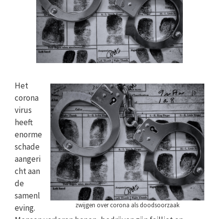
Het
corona
virus
heeft
enorme
schade
aangeri
cht aan
de
samenl
zwijgen over corona als doodsoorzaak
eving.