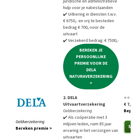
juridische en administratieve
hulp voor je nabestaanden
✔️ Uitkering in diensten t.w.v.
€ 6750,- en vrij te besteden
bedrag € 700,-voor de
uitvaart
✔️ Verzekerd bedrag: € 7500,-
BEREKEN JE
PERSOONLIJKE
PREMIE VOOR DE
DELA
NATURAVERZEKERING
>
2. DELA
⭐⭐⭐⭐⭐
Uitvaartverzekering
€ 7,85 p
Geldverzekering
Bepaal a
✔️ Als coöperatie met 3
Geldverzekering
miljoen leden, ruim 85 jaar
Bereken premie >
ervaring in het verzorgen van
uitvaarten