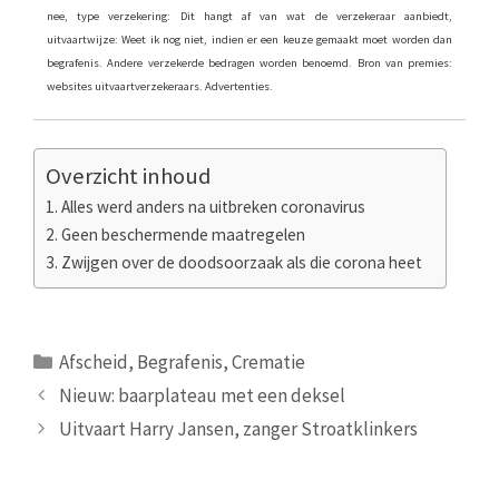
nee, type verzekering: Dit hangt af van wat de verzekeraar aanbiedt,
uitvaartwijze: Weet ik nog niet, indien er een keuze gemaakt moet worden dan
begrafenis. Andere verzekerde bedragen worden benoemd. Bron van premies:
websites uitvaartverzekeraars. Advertenties.
Overzicht inhoud
Alles werd anders na uitbreken coronavirus
Geen beschermende maatregelen
Zwijgen over de doodsoorzaak als die corona heet
Categorieën
Afscheid
,
Begrafenis
,
Crematie
Nieuw: baarplateau met een deksel
Uitvaart Harry Jansen, zanger Stroatklinkers