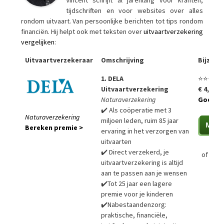
tijdschriften en voor websites over alles
rondom uitvaart. Van persoonlijke berichten tot tips rondom
financiën. Hij helpt ook met teksten over
uitvaartverzekering
vergelijken
:
Uitvaartverzekeraar
Omschrijving
Bijzon
1. DELA
⭐⭐⭐⭐⭐
Uitvaartverzekering
€ 4,99 p
Naturaverzekering
Goedko
✔️ Als coöperatie met 3
Naturaverzekering
miljoen leden, ruim 85 jaar
Bereken premie >
ervaring in het verzorgen van
uitvaarten
✔️ Direct verzekerd, je
of
Bere
uitvaartverzekering is altijd
aan te passen aan je wensen
✔️Tot 25 jaar een lagere
premie voor je kinderen
✔️Nabestaandenzorg:
praktische, financiële,