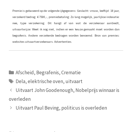
Premie is gebaseerd op de volgende ijkgegevens: Geslacht: vrouw, leeftijd: 18 jaar,
verzekerd bedrag: € 7500,-, premiebetaling: Zo lang mogelijk, jaarlijkse indexatie:
nee, type verzekering: Dit hangt af van wat de verzekeraar aanbiedt,
uitvaartwijze: Weet ik nog niet, indien er een keuze gemaakt moet worden dan
begrafenis. Andere verzekerde bedragen worden benoemd. Bron van premies:
websites uitvaartverzekeraars. Advertenties.
Categorieën
Afscheid
,
Begrafenis
,
Crematie
Tags
Dela
,
elektrische oven
,
uitvaart
Uitvaart John Goodenough, Nobelprijs winnaar is
overleden
Uitvaart Paul Beving, politicus is overleden