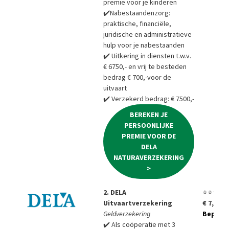
premie voor je kinderen
✔️Nabestaandenzorg:
praktische, financiële,
juridische en administratieve
hulp voor je nabestaanden
✔️ Uitkering in diensten t.w.v.
€ 6750,- en vrij te besteden
bedrag € 700,-voor de
uitvaart
✔️ Verzekerd bedrag: € 7500,-
BEREKEN JE
PERSOONLIJKE
PREMIE VOOR DE
DELA
NATURAVERZEKERING
>
2. DELA
⭐⭐⭐⭐⭐
Uitvaartverzekering
€ 7,85 p
Geldverzekering
Bepaal a
✔️ Als coöperatie met 3