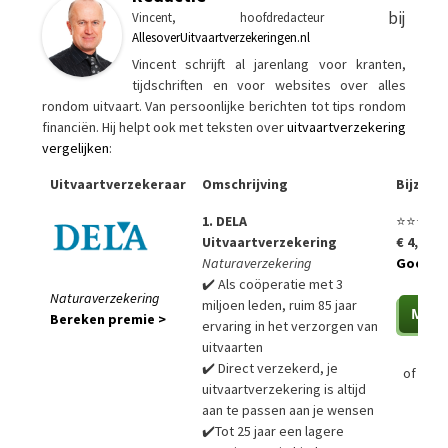
bij
Vincent, hoofdredacteur
AllesoverUitvaartverzekeringen.nl
Vincent schrijft al jarenlang voor kranten,
tijdschriften en voor websites over alles
rondom uitvaart. Van persoonlijke berichten tot tips rondom
financiën. Hij helpt ook met teksten over
uitvaartverzekering
vergelijken
:
Uitvaartverzekeraar
Omschrijving
Bijzon
1. DELA
⭐⭐⭐⭐⭐
Uitvaartverzekering
€ 4,99 p
Naturaverzekering
Goedko
✔️ Als coöperatie met 3
Naturaverzekering
miljoen leden, ruim 85 jaar
Bereken premie >
ervaring in het verzorgen van
uitvaarten
✔️ Direct verzekerd, je
of
Bere
uitvaartverzekering is altijd
aan te passen aan je wensen
✔️Tot 25 jaar een lagere