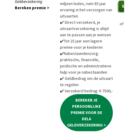
Geldverzekering
miljoen leden, ruim 85 jaar
Bereken premie >
ervaring in het verzorgen van
uitvaarten
✔️ Direct verzekerd, je
of
Bere
uitvaartverzekering is altijd
aan te passen aan je wensen
✔️Tot 25 jaar een lagere
premie voor je kinderen
✔️Nabestaandenzorg:
praktische, financiële,
juridische en administratieve
hulp voor je nabestaanden
✔️ Geldbedrag om de uitvaart
te regelen
✔️ Verzekerd bedrag: € 7500,-
BEREKEN JE
PERSOONLIJKE
PREMIE VOOR DE
DELA
GELDVERZEKERING >