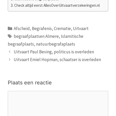
Check altijd eerst AllesOverUitvaartverzekeringen.nl
Categorieën
Afscheid
,
Begrafenis
,
Crematie
,
Uitvaart
Tags
begraafplaatsen Almere
,
Islamitische
begraafplaats
,
natuurbegrafaplaats
Uitvaart Paul Beving, politicus is overleden
Uitvaart Emiel Hopman, schaatser is overleden
Plaats een reactie
Reactie