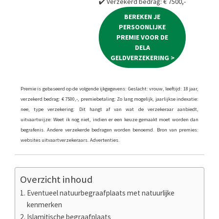
✔️ Verzekerd bedrag: € 7500,-
BEREKEN JE
PERSOONLIJKE
PREMIE VOOR DE
DELA
GELDVERZEKERING >
Premie is gebaseerd op de volgende ijkgegevens: Geslacht: vrouw, leeftijd: 18 jaar,
verzekerd bedrag: € 7500,-, premiebetaling: Zo lang mogelijk, jaarlijkse indexatie:
nee, type verzekering: Dit hangt af van wat de verzekeraar aanbiedt,
uitvaartwijze: Weet ik nog niet, indien er een keuze gemaakt moet worden dan
begrafenis. Andere verzekerde bedragen worden benoemd. Bron van premies:
websites uitvaartverzekeraars. Advertenties.
Overzicht inhoud
Eventueel natuurbegraafplaats met natuurlijke
kenmerken
Islamitische begraafplaats