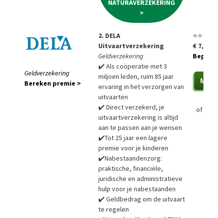
NATURAVERZEKERING
>
2. DELA
⭐⭐⭐⭐⭐
Uitvaartverzekering
€ 7,85 p
Geldverzekering
Bepaal a
✔️ Als coöperatie met 3
Geldverzekering
miljoen leden, ruim 85 jaar
Bereken premie >
ervaring in het verzorgen van
uitvaarten
✔️ Direct verzekerd, je
of
Bere
uitvaartverzekering is altijd
aan te passen aan je wensen
✔️Tot 25 jaar een lagere
premie voor je kinderen
✔️Nabestaandenzorg:
praktische, financiële,
juridische en administratieve
hulp voor je nabestaanden
✔️ Geldbedrag om de uitvaart
te regelen