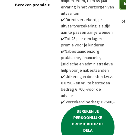
miljoen leden, ruim 85 jaar
Bereken premie >
ervaring in het verzorgen van
uitvaarten
✔️ Direct verzekerd, je
of
Bere
uitvaartverzekering is altijd
aan te passen aan je wensen
✔️Tot 25 jaar een lagere
premie voor je kinderen
✔️Nabestaandenzorg:
praktische, financiële,
juridische en administratieve
hulp voor je nabestaanden
✔️ Uitkering in diensten t.w.v.
€ 6750,- en vrij te besteden
bedrag € 700,-voor de
uitvaart
✔️ Verzekerd bedrag: € 7500,-
BEREKEN JE
PERSOONLIJKE
PREMIE VOOR DE
DELA