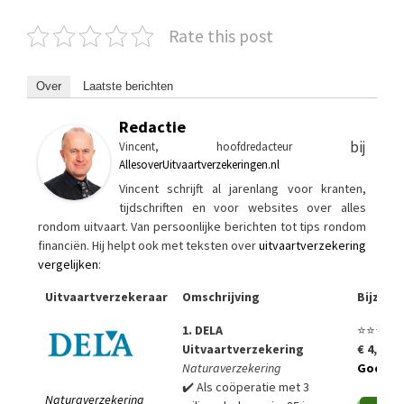
Rate this post
Over
Laatste berichten
Redactie
bij
Vincent, hoofdredacteur
AllesoverUitvaartverzekeringen.nl
Vincent schrijft al jarenlang voor kranten,
tijdschriften en voor websites over alles
rondom uitvaart. Van persoonlijke berichten tot tips rondom
financiën. Hij helpt ook met teksten over
uitvaartverzekering
vergelijken
:
Uitvaartverzekeraar
Omschrijving
Bijzon
1. DELA
⭐⭐⭐⭐⭐
Uitvaartverzekering
€ 4,99 p
Naturaverzekering
Goedko
✔️ Als coöperatie met 3
Naturaverzekering