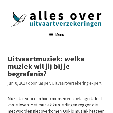
Ga
naar
de
inhoud
Menu
Uitvaartmuziek: welke
muziek wil jij bij je
begrafenis?
juni 8, 2017
door
Kasper, Uitvaartverzekering expert
Muziek is voor een hoop mensen een belangrijk deel
van je leven. Met muziek kun je dingen zeggen die
met woorden niet overkomen. Ook is muziek hetgeen