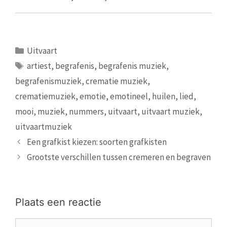
Categorieën
Uitvaart
Tags
artiest
,
begrafenis
,
begrafenis muziek
,
begrafenismuziek
,
crematie muziek
,
crematiemuziek
,
emotie
,
emotineel
,
huilen
,
lied
,
mooi
,
muziek
,
nummers
,
uitvaart
,
uitvaart muziek
,
uitvaartmuziek
Een grafkist kiezen: soorten grafkisten
Grootste verschillen tussen cremeren en begraven
Plaats een reactie
Reactie