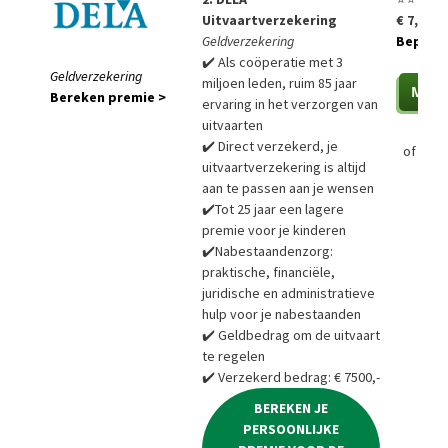
Uitvaartverzekering
€ 7,85 p
Geldverzekering
Bepaal a
✔️ Als coöperatie met 3
Geldverzekering
miljoen leden, ruim 85 jaar
Bereken premie >
ervaring in het verzorgen van
uitvaarten
✔️ Direct verzekerd, je
of
Bere
uitvaartverzekering is altijd
aan te passen aan je wensen
✔️Tot 25 jaar een lagere
premie voor je kinderen
✔️Nabestaandenzorg:
praktische, financiële,
juridische en administratieve
hulp voor je nabestaanden
✔️ Geldbedrag om de uitvaart
te regelen
✔️ Verzekerd bedrag: € 7500,-
BEREKEN JE
PERSOONLIJKE