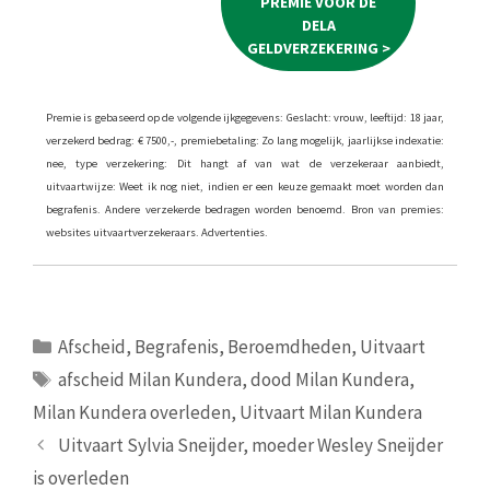
PREMIE VOOR DE
DELA
GELDVERZEKERING >
Premie is gebaseerd op de volgende ijkgegevens: Geslacht: vrouw, leeftijd: 18 jaar,
verzekerd bedrag: € 7500,-, premiebetaling: Zo lang mogelijk, jaarlijkse indexatie:
nee, type verzekering: Dit hangt af van wat de verzekeraar aanbiedt,
uitvaartwijze: Weet ik nog niet, indien er een keuze gemaakt moet worden dan
begrafenis. Andere verzekerde bedragen worden benoemd. Bron van premies:
websites uitvaartverzekeraars. Advertenties.
Categorieën
Afscheid
,
Begrafenis
,
Beroemdheden
,
Uitvaart
Tags
afscheid Milan Kundera
,
dood Milan Kundera
,
Milan Kundera overleden
,
Uitvaart Milan Kundera
Uitvaart Sylvia Sneijder, moeder Wesley Sneijder
is overleden