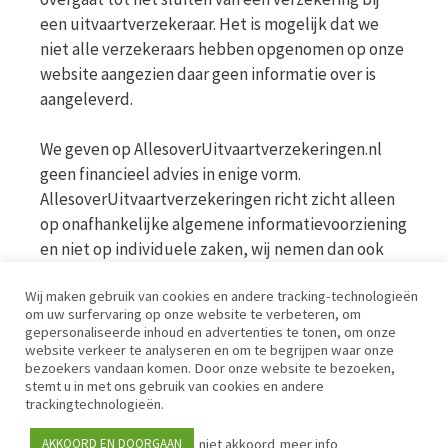
een uitvaartverzekeraar. Het is mogelijk dat we
niet alle verzekeraars hebben opgenomen op onze
website aangezien daar geen informatie over is
aangeleverd.
We geven op AllesoverUitvaartverzekeringen.nl
geen financieel advies in enige vorm.
AllesoverUitvaartverzekeringen richt zicht alleen
op onafhankelijke algemene informatievoorziening
en niet op individuele zaken, wij nemen dan ook
geen persoonlijke vragen in behandeling. Bekijk
Wij maken gebruik van cookies en andere tracking-technologieën
voor meer informatie op de website van de AFM
om uw surfervaring op onze website te verbeteren, om
www.afm.nl
gepersonaliseerde inhoud en advertenties te tonen, om onze
website verkeer te analyseren en om te begrijpen waar onze
bezoekers vandaan komen. Door onze website te bezoeken,
Disclaimer | Privacy | Cookies | Werkwijze
stemt u in met ons gebruik van cookies en andere
trackingtechnologieën.
niet akkoord
meer info
AKKOORD EN DOORGAAN