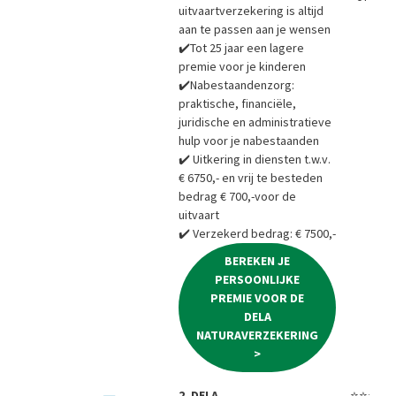
uitvaartverzekering is altijd
aan te passen aan je wensen
✔️Tot 25 jaar een lagere
premie voor je kinderen
✔️Nabestaandenzorg:
praktische, financiële,
juridische en administratieve
hulp voor je nabestaanden
✔️ Uitkering in diensten t.w.v.
€ 6750,- en vrij te besteden
bedrag € 700,-voor de
uitvaart
✔️ Verzekerd bedrag: € 7500,-
BEREKEN JE
PERSOONLIJKE
PREMIE VOOR DE
DELA
NATURAVERZEKERING
>
2. DELA
⭐⭐⭐⭐⭐