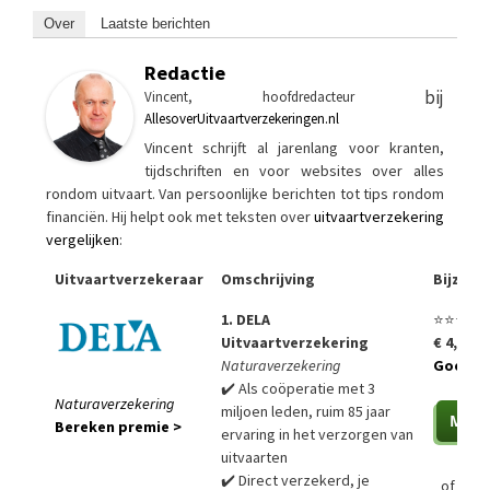
Over
Laatste berichten
Redactie
bij
Vincent, hoofdredacteur
AllesoverUitvaartverzekeringen.nl
Vincent schrijft al jarenlang voor kranten,
tijdschriften en voor websites over alles
rondom uitvaart. Van persoonlijke berichten tot tips rondom
financiën. Hij helpt ook met teksten over
uitvaartverzekering
vergelijken
:
Uitvaartverzekeraar
Omschrijving
Bijzon
1. DELA
⭐⭐⭐⭐⭐
Uitvaartverzekering
€ 4,99 p
Naturaverzekering
Goedko
✔️ Als coöperatie met 3
Naturaverzekering
miljoen leden, ruim 85 jaar
Bereken premie >
ervaring in het verzorgen van
uitvaarten
✔️ Direct verzekerd, je
of
Bere