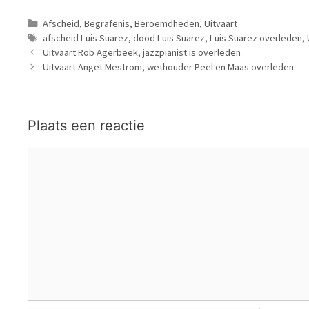
Categorieën
Afscheid
,
Begrafenis
,
Beroemdheden
,
Uitvaart
Tags
afscheid Luis Suarez
,
dood Luis Suarez
,
Luis Suarez overleden
,
Uitvaart Rob Agerbeek, jazzpianist is overleden
Uitvaart Anget Mestrom, wethouder Peel en Maas overleden
Plaats een reactie
Reactie