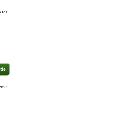
n tot
emie