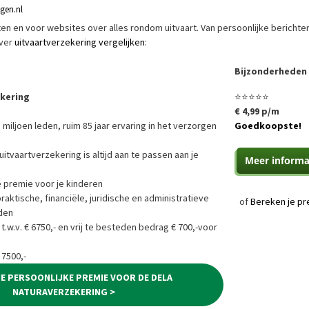
ngen.nl
riften en voor websites over alles rondom uitvaart. Van persoonlijke berichte
over
uitvaartverzekering vergelijken
:
Bijzonderheden
ekering
⭐⭐⭐⭐⭐
€ 4,99 p/m
 miljoen leden, ruim 85 jaar ervaring in het verzorgen
Goedkoopste!
uitvaartverzekering is altijd aan te passen aan je
e premie voor je kinderen
ktische, financiële, juridische en administratieve
of
Bereken je pr
den
 t.w.v. € 6750,- en vrij te besteden bedrag € 700,-voor
 7500,-
JE PERSOONLIJKE PREMIE VOOR DE DELA
NATURAVERZEKERING >