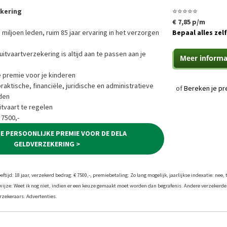
ekering
⭐⭐⭐⭐⭐
€ 7,85 p/m
 miljoen leden, ruim 85 jaar ervaring in het verzorgen
Bepaal alles zelf
uitvaartverzekering is altijd aan te passen aan je
e premie voor je kinderen
ktische, financiële, juridische en administratieve
of
Bereken je pr
den
tvaart te regelen
 7500,-
JE PERSOONLIJKE PREMIE VOOR DE DELA
GELDVERZEKERING >
tijd: 18 jaar, verzekerd bedrag: € 7500,-, premiebetaling: Zo lang mogelijk, jaarlijkse indexatie: nee, 
twijze: Weet ik nog niet, indien er een keuze gemaakt moet worden dan begrafenis. Andere verzekerde
zekeraars. Advertenties.