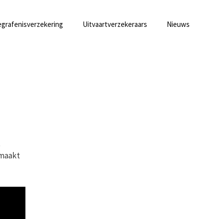
grafenisverzekering
Uitvaartverzekeraars
Nieuws
t
emaakt