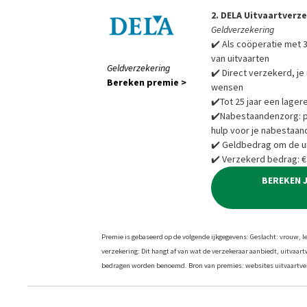
2. DELA Uitvaartverz
Geldverzekering
✔️ Als coöperatie met 3
van uitvaarten
Geldverzekering
✔️ Direct verzekerd, je 
Bereken premie >
wensen
✔️Tot 25 jaar een lager
✔️Nabestaandenzorg: pra
hulp voor je nabestaan
✔️ Geldbedrag om de ui
✔️ Verzekerd bedrag: €
BEREKEN 
Premie is gebaseerd op de volgende ijkgegevens: Geslacht: vrouw, leef
verzekering: Dit hangt af van wat de verzekeraar aanbiedt, uitvaar
bedragen worden benoemd. Bron van premies: websites uitvaartver