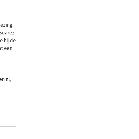
ezing.
 Suarez
e hij de
at een
en.nl
,