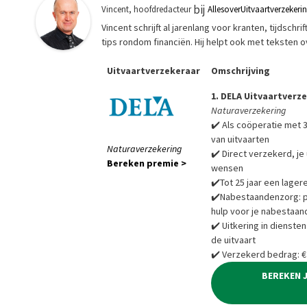
bij
Vincent, hoofdredacteur
AllesoverUitvaartverzekeri
Vincent schrijft al jarenlang voor kranten, tijdsch
tips rondom financiën. Hij helpt ook met teksten 
Uitvaartverzekeraar
Omschrijving
1. DELA Uitvaartverz
Naturaverzekering
✔️ Als coöperatie met 3
van uitvaarten
Naturaverzekering
✔️ Direct verzekerd, je 
Bereken premie >
wensen
✔️Tot 25 jaar een lager
✔️Nabestaandenzorg: pra
hulp voor je nabestaan
✔️ Uitkering in diensten
de uitvaart
✔️ Verzekerd bedrag: €
BEREKEN 