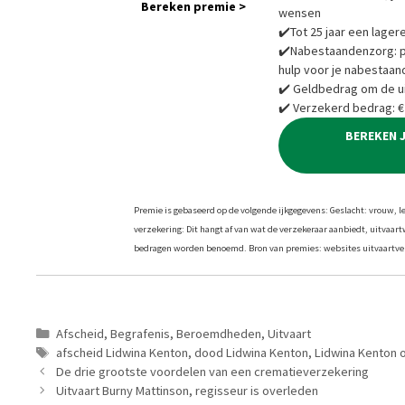
Bereken premie >
wensen
✔️Tot 25 jaar een lager
✔️Nabestaandenzorg: pra
hulp voor je nabestaan
✔️ Geldbedrag om de ui
✔️ Verzekerd bedrag: €
BEREKEN 
Premie is gebaseerd op de volgende ijkgegevens: Geslacht: vrouw, leef
verzekering: Dit hangt af van wat de verzekeraar aanbiedt, uitvaar
bedragen worden benoemd. Bron van premies: websites uitvaartver
Categorieën
Afscheid
,
Begrafenis
,
Beroemdheden
,
Uitvaart
Tags
afscheid Lidwina Kenton
,
dood Lidwina Kenton
,
Lidwina Kenton 
De drie grootste voordelen van een crematieverzekering
Uitvaart Burny Mattinson, regisseur is overleden