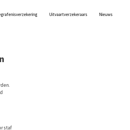
grafenisverzekering
Uitvaartverzekeraars
Nieuws
en
rden.
nd
r staf