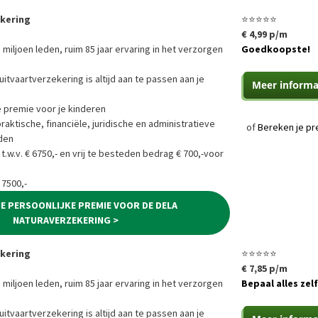
ekering
⭐⭐⭐⭐⭐
€ 4,99 p/m
 miljoen leden, ruim 85 jaar ervaring in het verzorgen
Goedkoopste!
uitvaartverzekering is altijd aan te passen aan je
e premie voor je kinderen
ktische, financiële, juridische en administratieve
of
Bereken je pr
den
 t.w.v. € 6750,- en vrij te besteden bedrag € 700,-voor
 7500,-
JE PERSOONLIJKE PREMIE VOOR DE DELA
NATURAVERZEKERING >
ekering
⭐⭐⭐⭐⭐
€ 7,85 p/m
 miljoen leden, ruim 85 jaar ervaring in het verzorgen
Bepaal alles zelf
uitvaartverzekering is altijd aan te passen aan je