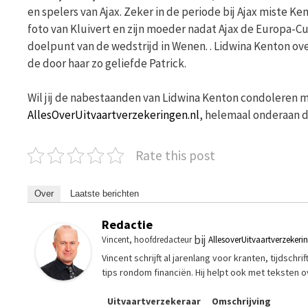
en spelers van Ajax. Zeker in de periode bij Ajax miste
foto van Kluivert en zijn moeder nadat Ajax de Europa-Cu
doelpunt van de wedstrijd in Wenen. . Lidwina Kenton ove
de door haar zo geliefde Patrick.
Wil jij de nabestaanden van Lidwina Kenton condoleren me
AllesOverUitvaartverzekeringen.nl
, helemaal onderaan d
Rate this post
Over
Laatste berichten
Redactie
bij
Vincent, hoofdredacteur
AllesoverUitvaartverzekeri
Vincent schrijft al jarenlang voor kranten, tijdsch
tips rondom financiën. Hij helpt ook met teksten 
Uitvaartverzekeraar
Omschrijving