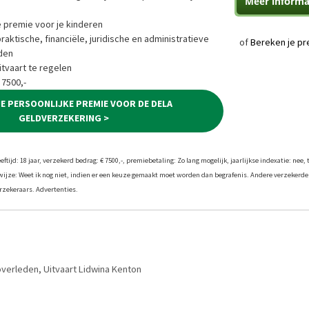
e premie voor je kinderen
ktische, financiële, juridische en administratieve
of
Bereken je pr
den
tvaart te regelen
 7500,-
JE PERSOONLIJKE PREMIE VOOR DE DELA
GELDVERZEKERING >
tijd: 18 jaar, verzekerd bedrag: € 7500,-, premiebetaling: Zo lang mogelijk, jaarlijkse indexatie: nee, 
twijze: Weet ik nog niet, indien er een keuze gemaakt moet worden dan begrafenis. Andere verzekerde
zekeraars. Advertenties.
overleden
,
Uitvaart Lidwina Kenton