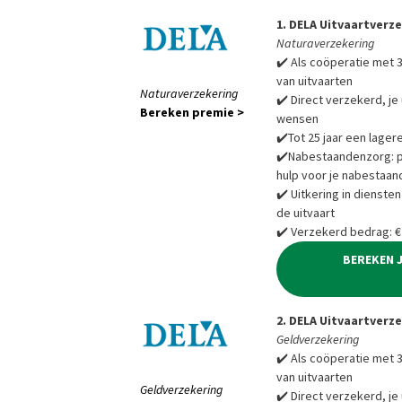
1. DELA Uitvaartverz
Naturaverzekering
✔️ Als coöperatie met 3
van uitvaarten
Naturaverzekering
✔️ Direct verzekerd, je 
Bereken premie >
wensen
✔️Tot 25 jaar een lager
✔️Nabestaandenzorg: pra
hulp voor je nabestaan
✔️ Uitkering in diensten
de uitvaart
✔️ Verzekerd bedrag: €
BEREKEN 
2. DELA Uitvaartverz
Geldverzekering
✔️ Als coöperatie met 3
van uitvaarten
Geldverzekering
✔️ Direct verzekerd, je 