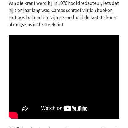
Van die krant werd hij in 1976 hoofdredacteur, iets dat
hij tien jaar lang was, Camps schreef vijftien boeken.
Het was bekend dat zijn gezondheid de laatste karen
al enigszins in de steek liet.