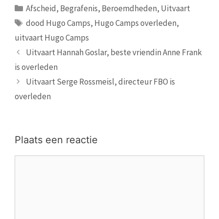
Categorieën
Afscheid
,
Begrafenis
,
Beroemdheden
,
Uitvaart
Tags
dood Hugo Camps
,
Hugo Camps overleden
,
uitvaart Hugo Camps
Uitvaart Hannah Goslar, beste vriendin Anne Frank
is overleden
Uitvaart Serge Rossmeisl, directeur FBO is
overleden
Plaats een reactie
Reactie