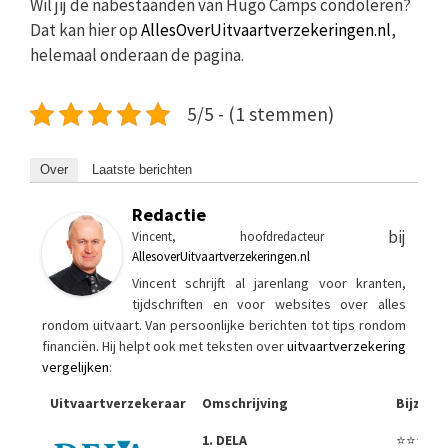
Wil jij de nabestaanden van Hugo Camps condoleren?
Dat kan hier op
AllesOverUitvaartverzekeringen.nl
,
helemaal onderaan de pagina.
5/5 - (1 stemmen)
Over
Laatste berichten
Redactie
bij
Vincent, hoofdredacteur
AllesoverUitvaartverzekeringen.nl
Vincent schrijft al jarenlang voor kranten,
tijdschriften en voor websites over alles
rondom uitvaart. Van persoonlijke berichten tot tips rondom
financiën. Hij helpt ook met teksten over
uitvaartverzekering
vergelijken
:
Uitvaartverzekeraar
Omschrijving
Bijzon
1. DELA
⭐⭐⭐⭐⭐