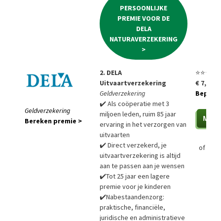
PERSOONLIJKE
PREMIE VOOR DE
DELA
NATURAVERZEKERING
>
2. DELA
⭐⭐⭐⭐⭐
Uitvaartverzekering
€ 7,85 p
Geldverzekering
Bepaal a
✔️ Als coöperatie met 3
Geldverzekering
miljoen leden, ruim 85 jaar
Bereken premie >
ervaring in het verzorgen van
uitvaarten
✔️ Direct verzekerd, je
of
Bere
uitvaartverzekering is altijd
aan te passen aan je wensen
✔️Tot 25 jaar een lagere
premie voor je kinderen
✔️Nabestaandenzorg:
praktische, financiële,
juridische en administratieve