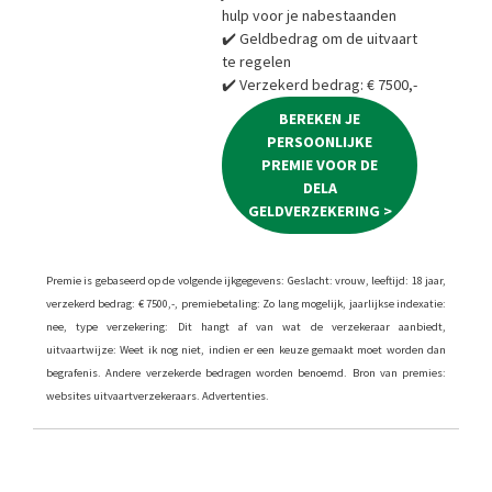
hulp voor je nabestaanden
✔️ Geldbedrag om de uitvaart
te regelen
✔️ Verzekerd bedrag: € 7500,-
BEREKEN JE
PERSOONLIJKE
PREMIE VOOR DE
DELA
GELDVERZEKERING >
Premie is gebaseerd op de volgende ijkgegevens: Geslacht: vrouw, leeftijd: 18 jaar,
verzekerd bedrag: € 7500,-, premiebetaling: Zo lang mogelijk, jaarlijkse indexatie:
nee, type verzekering: Dit hangt af van wat de verzekeraar aanbiedt,
uitvaartwijze: Weet ik nog niet, indien er een keuze gemaakt moet worden dan
begrafenis. Andere verzekerde bedragen worden benoemd. Bron van premies:
websites uitvaartverzekeraars. Advertenties.