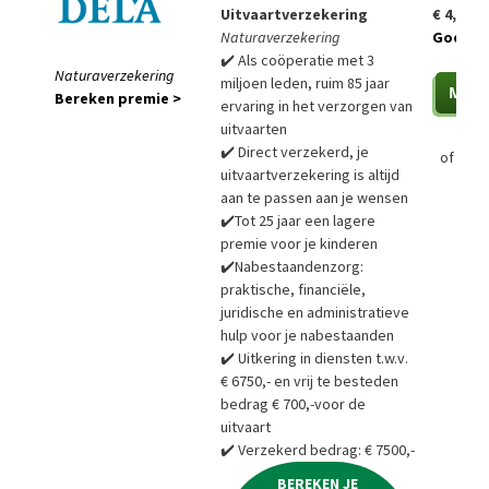
Uitvaartverzekering
€ 4,99 p
Naturaverzekering
Goedko
✔️ Als coöperatie met 3
Naturaverzekering
miljoen leden, ruim 85 jaar
Bereken premie >
ervaring in het verzorgen van
uitvaarten
✔️ Direct verzekerd, je
of
Bere
uitvaartverzekering is altijd
aan te passen aan je wensen
✔️Tot 25 jaar een lagere
premie voor je kinderen
✔️Nabestaandenzorg:
praktische, financiële,
juridische en administratieve
hulp voor je nabestaanden
✔️ Uitkering in diensten t.w.v.
€ 6750,- en vrij te besteden
bedrag € 700,-voor de
uitvaart
✔️ Verzekerd bedrag: € 7500,-
BEREKEN JE