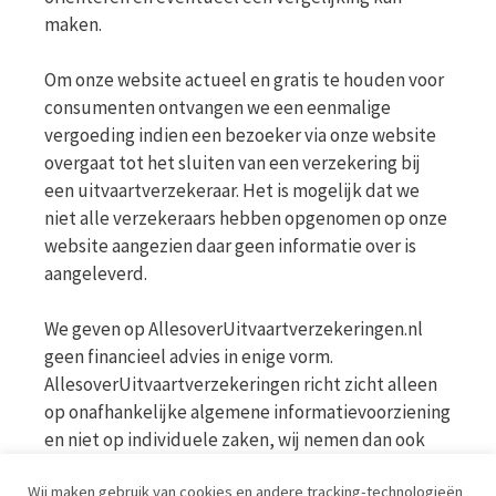
maken.
Om onze website actueel en gratis te houden voor
consumenten ontvangen we een eenmalige
vergoeding indien een bezoeker via onze website
overgaat tot het sluiten van een verzekering bij
een uitvaartverzekeraar. Het is mogelijk dat we
niet alle verzekeraars hebben opgenomen op onze
website aangezien daar geen informatie over is
aangeleverd.
We geven op AllesoverUitvaartverzekeringen.nl
geen financieel advies in enige vorm.
AllesoverUitvaartverzekeringen richt zicht alleen
op onafhankelijke algemene informatievoorziening
en niet op individuele zaken, wij nemen dan ook
geen persoonlijke vragen in behandeling. Bekijk
Wij maken gebruik van cookies en andere tracking-technologieën
voor meer informatie op de website van de AFM