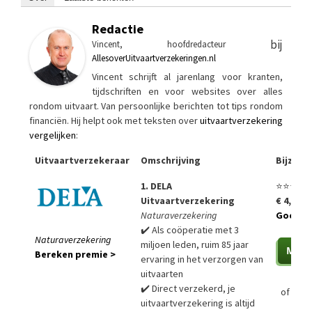
Redactie
bij
Vincent, hoofdredacteur
AllesoverUitvaartverzekeringen.nl
Vincent schrijft al jarenlang voor kranten,
tijdschriften en voor websites over alles
rondom uitvaart. Van persoonlijke berichten tot tips rondom
financiën. Hij helpt ook met teksten over
uitvaartverzekering
vergelijken
:
Uitvaartverzekeraar
Omschrijving
Bijzon
1. DELA
⭐⭐⭐⭐⭐
Uitvaartverzekering
€ 4,99 p
Naturaverzekering
Goedko
✔️ Als coöperatie met 3
Naturaverzekering
miljoen leden, ruim 85 jaar
Bereken premie >
ervaring in het verzorgen van
uitvaarten
✔️ Direct verzekerd, je
of
Bere
uitvaartverzekering is altijd