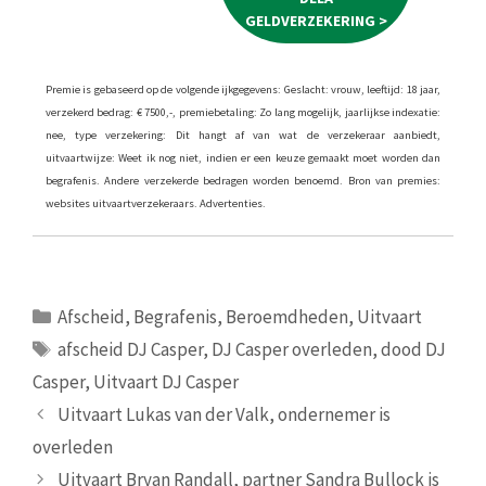
GELDVERZEKERING >
Premie is gebaseerd op de volgende ijkgegevens: Geslacht: vrouw, leeftijd: 18 jaar,
verzekerd bedrag: € 7500,-, premiebetaling: Zo lang mogelijk, jaarlijkse indexatie:
nee, type verzekering: Dit hangt af van wat de verzekeraar aanbiedt,
uitvaartwijze: Weet ik nog niet, indien er een keuze gemaakt moet worden dan
begrafenis. Andere verzekerde bedragen worden benoemd. Bron van premies:
websites uitvaartverzekeraars. Advertenties.
Categorieën
Afscheid
,
Begrafenis
,
Beroemdheden
,
Uitvaart
Tags
afscheid DJ Casper
,
DJ Casper overleden
,
dood DJ
Casper
,
Uitvaart DJ Casper
Uitvaart Lukas van der Valk, ondernemer is
overleden
Uitvaart Bryan Randall, partner Sandra Bullock is