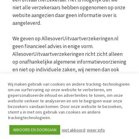
niet alle verzekeraars hebben opgenomen op onze
website aangezien daar geen informatie over is
aangeleverd.
We geven op AllesoverUitvaartverzekeringen.nl
geen financieel advies in enige vorm.
AllesoverUitvaartverzekeringen richt zicht alleen
op onafhankelijke algemene informatievoorziening
en niet op individuele zaken, wij nemen dan ook
geen persoonlijke vragen in behandeling. Bekijk
Wij maken gebruik van cookies en andere tracking-technologieën
voor meer informatie op de website van de AFM
om uw surfervaring op onze website te verbeteren, om
www.afm.nl
gepersonaliseerde inhoud en advertenties te tonen, om onze
website verkeer te analyseren en om te begrijpen waar onze
bezoekers vandaan komen. Door onze website te bezoeken,
Disclaimer | Privacy | Cookies | Werkwijze
stemt u in met ons gebruik van cookies en andere
trackingtechnologieën.
niet akkoord
meer info
AKKOORD EN DOORGAAN
© iPublishing 2026