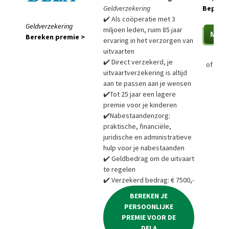
Geldverzekering
Bepaal a
✔️ Als coöperatie met 3
Geldverzekering
miljoen leden, ruim 85 jaar
Bereken premie >
ervaring in het verzorgen van
uitvaarten
✔️ Direct verzekerd, je
of
Bere
uitvaartverzekering is altijd
aan te passen aan je wensen
✔️Tot 25 jaar een lagere
premie voor je kinderen
✔️Nabestaandenzorg:
praktische, financiële,
juridische en administratieve
hulp voor je nabestaanden
✔️ Geldbedrag om de uitvaart
te regelen
✔️ Verzekerd bedrag: € 7500,-
BEREKEN JE
PERSOONLIJKE
PREMIE VOOR DE
DELA