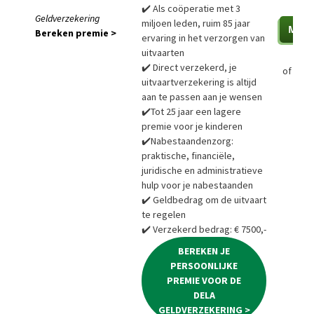
✔️ Als coöperatie met 3
Geldverzekering
miljoen leden, ruim 85 jaar
Bereken premie >
ervaring in het verzorgen van
uitvaarten
✔️ Direct verzekerd, je
of
Bere
uitvaartverzekering is altijd
aan te passen aan je wensen
✔️Tot 25 jaar een lagere
premie voor je kinderen
✔️Nabestaandenzorg:
praktische, financiële,
juridische en administratieve
hulp voor je nabestaanden
✔️ Geldbedrag om de uitvaart
te regelen
✔️ Verzekerd bedrag: € 7500,-
BEREKEN JE
PERSOONLIJKE
PREMIE VOOR DE
DELA
GELDVERZEKERING >