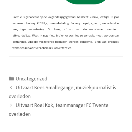
Premie is gebaseerd op de volgende ijkgegevens: Geslacht: vrouw, leeftijd: 18 jaar,
verzekerd bedrag: € 7500,-, premiebetaling: Zo lang mogelijk, jaarlijkse indexatie:
nee, type verzekering: Dit hangt af van wat de verzekeraar aanbiedt,
uitvaartwijze: Weet ik nog niet, indien er een keuze gemaakt moet worden dan
begrafenis. Andere verzekerde bedragen worden benoemd. Bron van premies:
websites uitvaartverzekeraars. Advertenties.
Categorieën
Uncategorized
Uitvaart Kees Smallegange, muziekjournalist is
overleden
Uitvaart Roel Kok, teammanager FC Twente
overleden