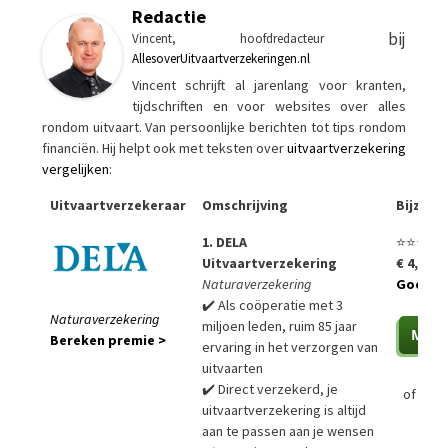
Redactie
bij
Vincent, hoofdredacteur
AllesoverUitvaartverzekeringen.nl
Vincent schrijft al jarenlang voor kranten,
tijdschriften en voor websites over alles
rondom uitvaart. Van persoonlijke berichten tot tips rondom
financiën. Hij helpt ook met teksten over
uitvaartverzekering
vergelijken
:
Uitvaartverzekeraar
Omschrijving
Bijzon
1. DELA
⭐⭐⭐⭐⭐
Uitvaartverzekering
€ 4,99 p
Naturaverzekering
Goedko
✔️ Als coöperatie met 3
Naturaverzekering
miljoen leden, ruim 85 jaar
Bereken premie >
ervaring in het verzorgen van
uitvaarten
✔️ Direct verzekerd, je
of
Bere
uitvaartverzekering is altijd
aan te passen aan je wensen