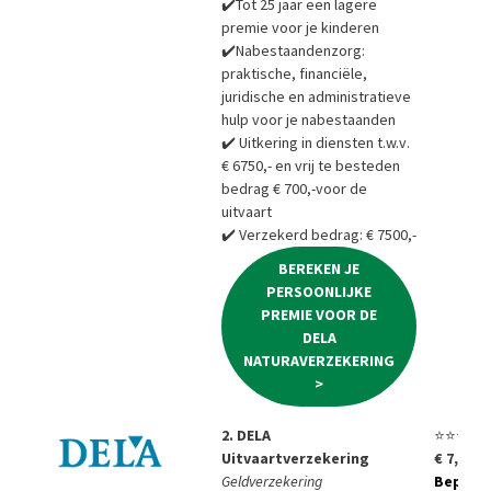
✔️Tot 25 jaar een lagere
premie voor je kinderen
✔️Nabestaandenzorg:
praktische, financiële,
juridische en administratieve
hulp voor je nabestaanden
✔️ Uitkering in diensten t.w.v.
€ 6750,- en vrij te besteden
bedrag € 700,-voor de
uitvaart
✔️ Verzekerd bedrag: € 7500,-
BEREKEN JE
PERSOONLIJKE
PREMIE VOOR DE
DELA
NATURAVERZEKERING
>
2. DELA
⭐⭐⭐⭐⭐
Uitvaartverzekering
€ 7,85 p
Geldverzekering
Bepaal a