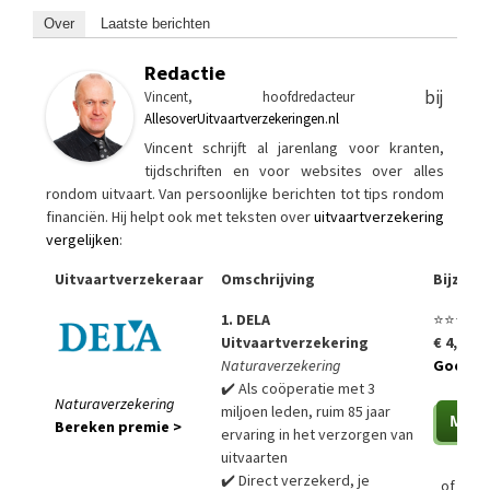
Over
Laatste berichten
Redactie
bij
Vincent, hoofdredacteur
AllesoverUitvaartverzekeringen.nl
Vincent schrijft al jarenlang voor kranten,
tijdschriften en voor websites over alles
rondom uitvaart. Van persoonlijke berichten tot tips rondom
financiën. Hij helpt ook met teksten over
uitvaartverzekering
vergelijken
:
Uitvaartverzekeraar
Omschrijving
Bijzon
1. DELA
⭐⭐⭐⭐⭐
Uitvaartverzekering
€ 4,99 p
Naturaverzekering
Goedko
✔️ Als coöperatie met 3
Naturaverzekering
miljoen leden, ruim 85 jaar
Bereken premie >
ervaring in het verzorgen van
uitvaarten
✔️ Direct verzekerd, je
of
Bere