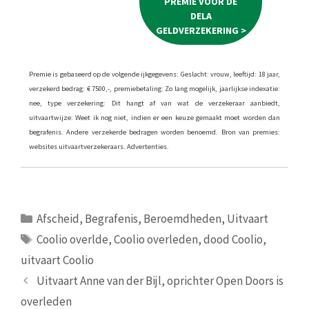
PREMIE VOOR DE
DELA
GELDVERZEKERING >
Premie is gebaseerd op de volgende ijkgegevens: Geslacht: vrouw, leeftijd: 18 jaar,
verzekerd bedrag: € 7500,-, premiebetaling: Zo lang mogelijk, jaarlijkse indexatie:
nee, type verzekering: Dit hangt af van wat de verzekeraar aanbiedt,
uitvaartwijze: Weet ik nog niet, indien er een keuze gemaakt moet worden dan
begrafenis. Andere verzekerde bedragen worden benoemd. Bron van premies:
websites uitvaartverzekeraars. Advertenties.
Categorieën
Afscheid
,
Begrafenis
,
Beroemdheden
,
Uitvaart
Tags
Coolio overlde
,
Coolio overleden
,
dood Coolio
,
uitvaart Coolio
Uitvaart Anne van der Bijl, oprichter Open Doors is
overleden