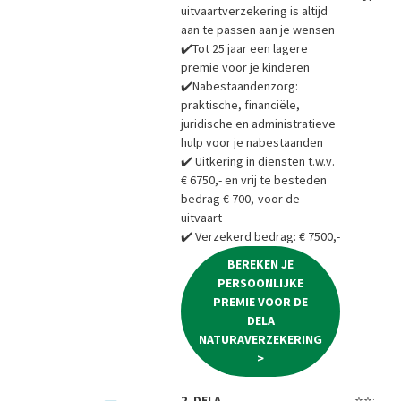
uitvaartverzekering is altijd
aan te passen aan je wensen
✔️Tot 25 jaar een lagere
premie voor je kinderen
✔️Nabestaandenzorg:
praktische, financiële,
juridische en administratieve
hulp voor je nabestaanden
✔️ Uitkering in diensten t.w.v.
€ 6750,- en vrij te besteden
bedrag € 700,-voor de
uitvaart
✔️ Verzekerd bedrag: € 7500,-
BEREKEN JE
PERSOONLIJKE
PREMIE VOOR DE
DELA
NATURAVERZEKERING
>
2. DELA
⭐⭐⭐⭐⭐