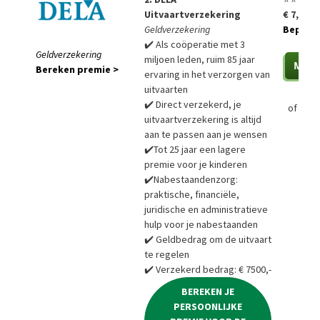
Uitvaartverzekering
€ 7,85 p
Geldverzekering
Bepaal a
✔️ Als coöperatie met 3
Geldverzekering
miljoen leden, ruim 85 jaar
Bereken premie >
ervaring in het verzorgen van
uitvaarten
✔️ Direct verzekerd, je
of
Bere
uitvaartverzekering is altijd
aan te passen aan je wensen
✔️Tot 25 jaar een lagere
premie voor je kinderen
✔️Nabestaandenzorg:
praktische, financiële,
juridische en administratieve
hulp voor je nabestaanden
✔️ Geldbedrag om de uitvaart
te regelen
✔️ Verzekerd bedrag: € 7500,-
BEREKEN JE
PERSOONLIJKE