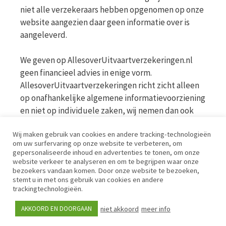
niet alle verzekeraars hebben opgenomen op onze
website aangezien daar geen informatie over is
aangeleverd.
We geven op AllesoverUitvaartverzekeringen.nl
geen financieel advies in enige vorm.
AllesoverUitvaartverzekeringen richt zicht alleen
op onafhankelijke algemene informatievoorziening
en niet op individuele zaken, wij nemen dan ook
geen persoonlijke vragen in behandeling. Bekijk
Wij maken gebruik van cookies en andere tracking-technologieën
voor meer informatie op de website van de AFM
om uw surfervaring op onze website te verbeteren, om
www.afm.nl
gepersonaliseerde inhoud en advertenties te tonen, om onze
website verkeer te analyseren en om te begrijpen waar onze
bezoekers vandaan komen. Door onze website te bezoeken,
Disclaimer | Privacy | Cookies | Werkwijze
stemt u in met ons gebruik van cookies en andere
trackingtechnologieën.
niet akkoord
meer info
AKKOORD EN DOORGAAN
© iPublishing 2026