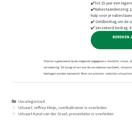
✔️Tot 25 jaar een lager
✔️Nabestaandenzorg: pra
hulp voor je nabestaan
✔️ Geldbedrag om de ui
✔️ Verzekerd bedrag: €
BEREKEN 
Premie is gebaseerd op de volgende ijkgegevens: Geslacht: vrouw, leef
verzekering: Dit hangt af van wat de verzekeraar aanbiedt, uitvaar
bedragen worden benoemd. Bron van premies: websites uitvaartver
Categorieën
Uncategorized
Uitvaart Jeffrey Kleijn, voetbaltrainer is overleden
Uitvaart Karel van der Graaf, presentator is overleden