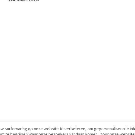
uw surfervaring op onze website te verbeteren, om gepersonaliseerde in
n om te begrijpen waar onze bezoekers vandaan komen. Door onze website