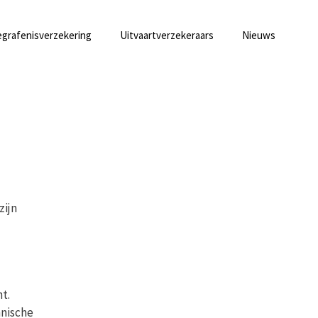
grafenisverzekering
Uitvaartverzekeraars
Nieuws
zijn
t.
hnische