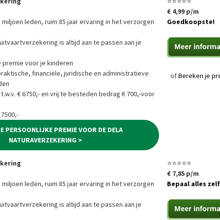
ekering
⭐⭐⭐⭐⭐
€ 4,99 p/m
 miljoen leden, ruim 85 jaar ervaring in het verzorgen
Goedkoopste!
uitvaartverzekering is altijd aan te passen aan je
e premie voor je kinderen
ktische, financiële, juridische en administratieve
of
Bereken je pr
den
 t.w.v. € 6750,- en vrij te besteden bedrag € 700,-voor
 7500,-
JE PERSOONLIJKE PREMIE VOOR DE DELA
NATURAVERZEKERING >
ekering
⭐⭐⭐⭐⭐
€ 7,85 p/m
 miljoen leden, ruim 85 jaar ervaring in het verzorgen
Bepaal alles zelf
uitvaartverzekering is altijd aan te passen aan je