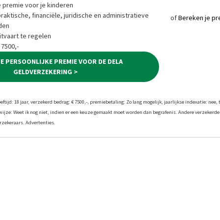
e premie voor je kinderen
ktische, financiële, juridische en administratieve
of
Bereken je pr
den
tvaart te regelen
 7500,-
JE PERSOONLIJKE PREMIE VOOR DE DELA
GELDVERZEKERING >
tijd: 18 jaar, verzekerd bedrag: € 7500,-, premiebetaling: Zo lang mogelijk, jaarlijkse indexatie: nee, 
twijze: Weet ik nog niet, indien er een keuze gemaakt moet worden dan begrafenis. Andere verzekerde
zekeraars. Advertenties.