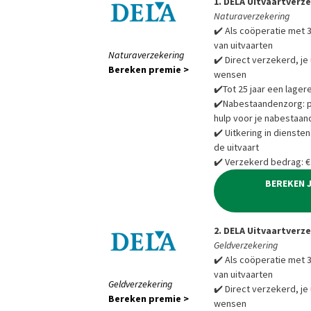
1. DELA Uitvaartverz
Naturaverzekering
✔️ Als coöperatie met 3
van uitvaarten
Naturaverzekering
✔️ Direct verzekerd, je 
Bereken premie >
wensen
✔️Tot 25 jaar een lager
✔️Nabestaandenzorg: pra
hulp voor je nabestaan
✔️ Uitkering in diensten
de uitvaart
✔️ Verzekerd bedrag: €
BEREKEN 
2. DELA Uitvaartverz
Geldverzekering
✔️ Als coöperatie met 3
van uitvaarten
Geldverzekering
✔️ Direct verzekerd, je 
Bereken premie >
wensen