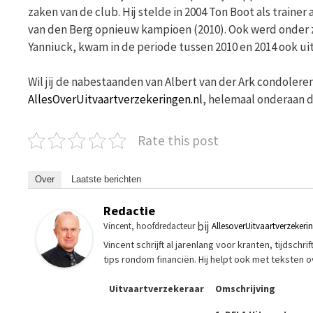
zaken van de club. Hij stelde in 2004 Ton Boot als train
van den Berg opnieuw kampioen (2010). Ook werd onder z
Yanniuck, kwam in de periode tussen 2010 en 2014 ook uit
Wil jij de nabestaanden van Albert van der Ark condoleren
AllesOverUitvaartverzekeringen.nl
, helemaal onderaan d
Rate this post
Over
Laatste berichten
Redactie
bij
Vincent, hoofdredacteur
AllesoverUitvaartverzekeri
Vincent schrijft al jarenlang voor kranten, tijdsch
tips rondom financiën. Hij helpt ook met teksten 
Uitvaartverzekeraar
Omschrijving