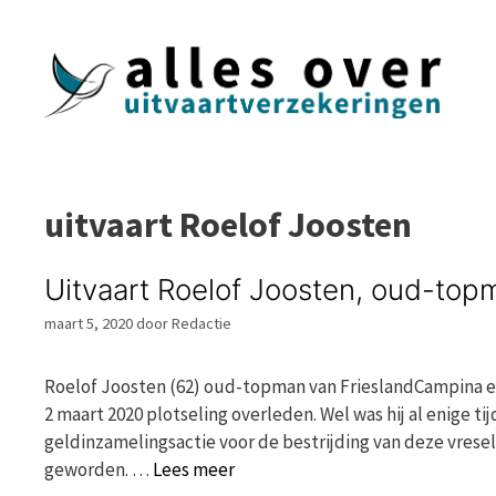
Ga
naar
de
inhoud
uitvaart Roelof Joosten
Uitvaart Roelof Joosten, oud-top
maart 5, 2020
door
Redactie
Roelof Joosten (62) oud-topman van FrieslandCampina e
2 maart 2020 plotseling overleden. Wel was hij al enige tij
geldinzamelingsactie voor de bestrijding van deze vreseli
geworden. …
Lees meer