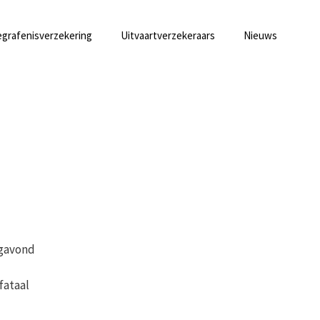
grafenisverzekering
Uitvaartverzekeraars
Nieuws
agavond
fataal