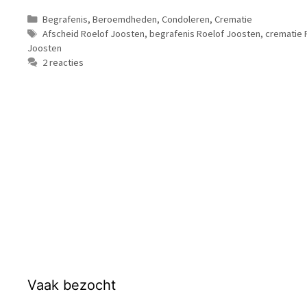
Categorieën
Begrafenis
,
Beroemdheden
,
Condoleren
,
Crematie
Tags
Afscheid Roelof Joosten
,
begrafenis Roelof Joosten
,
crematie 
Joosten
2 reacties
Vaak bezocht