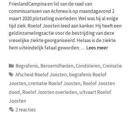
FrieslandCampina en lid van de raad van
commissarissen van Achmea is op maandagavond 2
maart 2020 plotseling overleden. Wel was hij al enige
tijd ziek. Roelof Joosten leed aan kanker. Hij heeft een
geldinzamelingsactie voor de bestrijding van deze
vreselijke ziekte georganiseerd. Helaas is de ziekte
hem uiteindelijk fataal geworden. …
Lees meer
Categorieën
Begrafenis
,
Beroemdheden
,
Condoleren
,
Crematie
Tags
Afscheid Roelof Joosten
,
begrafenis Roelof
Joosten
,
crematie Roelof Joosten
,
Roelof Joosten
dood
,
Roelof Joosten overleden
,
uitvaart Roelof
Joosten
2 reacties