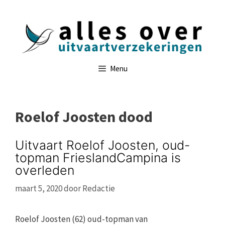
Ga
naar
de
inhoud
Menu
Roelof Joosten dood
Uitvaart Roelof Joosten, oud-
topman FrieslandCampina is
overleden
maart 5, 2020
door
Redactie
Roelof Joosten (62) oud-topman van