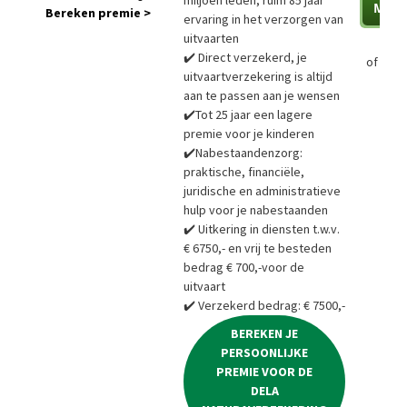
Bereken premie >
ervaring in het verzorgen van
uitvaarten
✔️ Direct verzekerd, je
of
Bere
uitvaartverzekering is altijd
aan te passen aan je wensen
✔️Tot 25 jaar een lagere
premie voor je kinderen
✔️Nabestaandenzorg:
praktische, financiële,
juridische en administratieve
hulp voor je nabestaanden
✔️ Uitkering in diensten t.w.v.
€ 6750,- en vrij te besteden
bedrag € 700,-voor de
uitvaart
✔️ Verzekerd bedrag: € 7500,-
BEREKEN JE
PERSOONLIJKE
PREMIE VOOR DE
DELA