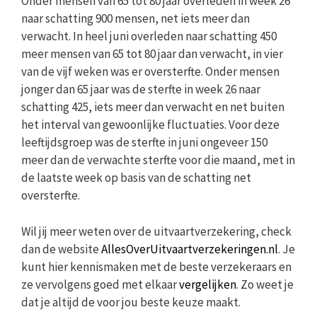
Onder mensen van 65 tot 80 jaar overleden in week 26
naar schatting 900 mensen, net iets meer dan
verwacht. In heel juni overleden naar schatting 450
meer mensen van 65 tot 80 jaar dan verwacht, in vier
van de vijf weken was er oversterfte. Onder mensen
jonger dan 65 jaar was de sterfte in week 26 naar
schatting 425, iets meer dan verwacht en net buiten
het interval van gewoonlijke fluctuaties. Voor deze
leeftijdsgroep was de sterfte in juni ongeveer 150
meer dan de verwachte sterfte voor die maand, met in
de laatste week op basis van de schatting net
oversterfte.
Wil jij meer weten over de uitvaartverzekering, check
dan de website
AllesOverUitvaartverzekeringen.nl
. Je
kunt hier kennismaken met de beste verzekeraars en
ze vervolgens goed met elkaar
vergelijken
. Zo weet je
dat je altijd de voor jou beste keuze maakt.