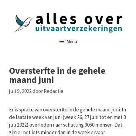
Ga
naar
de
inhoud
Menu
Oversterfte in de gehele
maand juni
juli 9, 2022
door
Redactie
Er is sprake van oversterfte in de gehele maand juni. In
de laatste week van juni (week 26, 27 juni tot en met 3
juli 2022) overleden naar schatting 3050 mensen. Dat
zijn er net iets minder dan in de week ervoor