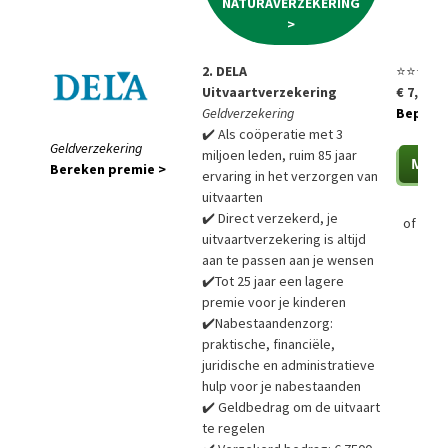
NATURAVERZEKERING
>
2. DELA
⭐⭐⭐⭐⭐
Uitvaartverzekering
€ 7,85 p
Geldverzekering
Bepaal a
✔️ Als coöperatie met 3
Geldverzekering
miljoen leden, ruim 85 jaar
Bereken premie >
ervaring in het verzorgen van
uitvaarten
✔️ Direct verzekerd, je
of
Bere
uitvaartverzekering is altijd
aan te passen aan je wensen
✔️Tot 25 jaar een lagere
premie voor je kinderen
✔️Nabestaandenzorg:
praktische, financiële,
juridische en administratieve
hulp voor je nabestaanden
✔️ Geldbedrag om de uitvaart
te regelen