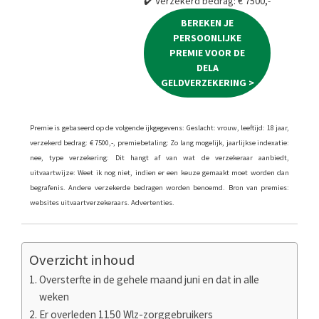
✔️ Verzekerd bedrag: € 7500,-
BEREKEN JE
PERSOONLIJKE
PREMIE VOOR DE
DELA
GELDVERZEKERING >
Premie is gebaseerd op de volgende ijkgegevens: Geslacht: vrouw, leeftijd: 18 jaar,
verzekerd bedrag: € 7500,-, premiebetaling: Zo lang mogelijk, jaarlijkse indexatie:
nee, type verzekering: Dit hangt af van wat de verzekeraar aanbiedt,
uitvaartwijze: Weet ik nog niet, indien er een keuze gemaakt moet worden dan
begrafenis. Andere verzekerde bedragen worden benoemd. Bron van premies:
websites uitvaartverzekeraars. Advertenties.
Overzicht inhoud
Oversterfte in de gehele maand juni en dat in alle
weken
Er overleden 1150 Wlz-zorggebruikers