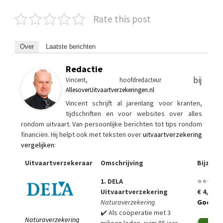
Rate this post
Over
Laatste berichten
Redactie
bij
Vincent, hoofdredacteur
AllesoverUitvaartverzekeringen.nl
Vincent schrijft al jarenlang voor kranten,
tijdschriften en voor websites over alles
rondom uitvaart. Van persoonlijke berichten tot tips rondom
financiën. Hij helpt ook met teksten over
uitvaartverzekering
vergelijken
:
Uitvaartverzekeraar
Omschrijving
Bijzon
1. DELA
⭐⭐⭐⭐⭐
Uitvaartverzekering
€ 4,99 p
Naturaverzekering
Goedko
✔️ Als coöperatie met 3
Naturaverzekering
miljoen leden, ruim 85 jaar