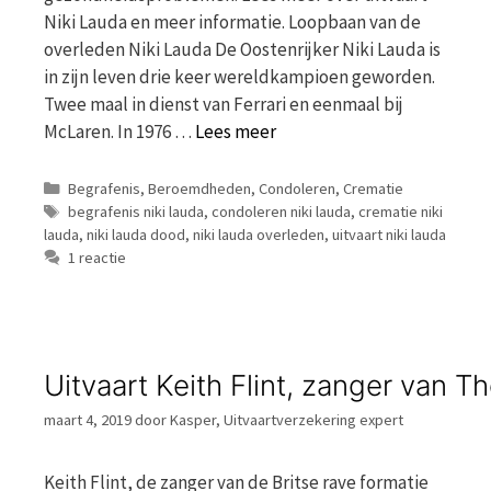
Niki Lauda en meer informatie. Loopbaan van de
overleden Niki Lauda De Oostenrijker Niki Lauda is
in zijn leven drie keer wereldkampioen geworden.
Twee maal in dienst van Ferrari en eenmaal bij
McLaren. In 1976 …
Lees meer
Categorieën
Begrafenis
,
Beroemdheden
,
Condoleren
,
Crematie
Tags
begrafenis niki lauda
,
condoleren niki lauda
,
crematie niki
lauda
,
niki lauda dood
,
niki lauda overleden
,
uitvaart niki lauda
1 reactie
Uitvaart Keith Flint, zanger van T
maart 4, 2019
door
Kasper, Uitvaartverzekering expert
Keith Flint, de zanger van de Britse rave formatie