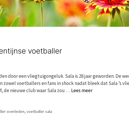
entijnse voetballer
eden door een vliegtuigongeluk. Sala is 28 jaar geworden. De we
 zowel voetballers en fans in shock nadat bleek dat Sala ’s vli
ff, de nieuwe club waar Sala zou …
Lees meer
ller overleden
,
voetballer sala