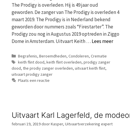
The Prodigy is overleden. Hij is 49 jaar oud
geworden. De zanger van The Prodigy is overleden 4
maart 2019. The Prodigy is in Nederland bekend
geworden door nummers zoals “Firestarter”. The
Prodigy zou nog in Augustus 2019 optreden in Ziggo
Dome in Amsterdam. Uitvaart Keith …
Lees meer
Categorieën
Begrafenis
,
Beroemdheden
,
Condoleren
,
Crematie
Tags
keith flint dood
,
keith flint overleden
,
prodigy zanger
dood
,
the prodiy zanger overleden
,
uitvaart keith flint
,
uitvaart prodigy zanger
Plaats een reactie
Uitvaart Karl Lagerfeld, de modeo
februari 19, 2019
door
Kasper, Uitvaartverzekering expert