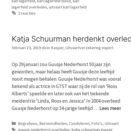
karl lagerfeld
,
karl lagerfeld dood
,
karl
lagerfeld overleden
,
uitvaart karl lagerfeld
2 reacties
Katja Schuurman herdenkt overle
februari 19, 2019
door
Kasper, Uitvaartverzekering expert
Op 29 januari zou Guusje Nederhorst 50 jaar zijn
geworden, maar helaas heeft Guusje deze leeftijd
nooit mogen behalen. Guusje Nederhorst was vooral
bekend als actrice in GTST waar zij de rol van ‘Roos
Alberts’ speelde en later ook van het bekende
meidentrio ‘Linda, Roos en Jessica’. In 2004 overleed
Guusje Nederhorst op 34-jarige leeftijd …
Lees meer
Categorieën
Begrafenis
,
Beroemdheden
,
Condoleren
,
Foto's
,
Uitvaart
Tags
guusje nederhorst overleden
,
katja schuurman guusje