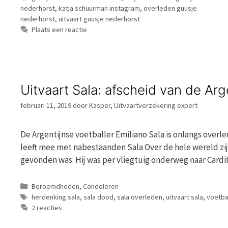
nederhorst
,
katja schuurman instagram
,
overleden guusje
nederhorst
,
uitvaart guusje nederhorst
Plaats een reactie
Uitvaart Sala: afscheid van de Arg
februari 11, 2019
door
Kasper, Uitvaartverzekering expert
De Argentijnse voetballer Emiliano Sala is onlangs overl
leeft mee met nabestaanden Sala Over de hele wereld zijn
gevonden was. Hij was per vliegtuig onderweg naar Cardi
Categorieën
Beroemdheden
,
Condoleren
Tags
herdenking sala
,
sala dood
,
sala overleden
,
uitvaart sala
,
voetba
2 reacties