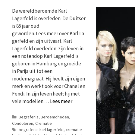
De wereldberoemde Karl
Lagerfeld is overleden. De Duitser
is 85 jaar oud
geworden. Lees meer over Karl La
gerfeld en zijn uitvaart. Karl
Lagerfeld overleden: zijn leven in
een notendop Karl Lagerfeld is
geboren in Hamburg en groeide
in Parijs uit tot een
modemagnaat. Hij heeft zijn eigen
merk en werkt ook voor Chanel en
Fendi. In zijn leven heeft hij met
vele modellen …
Lees meer
Categorieën
Begrafenis
,
Beroemdheden
,
Condoleren
,
Crematie
Tags
begrafenis karl lagerfeld
,
crematie