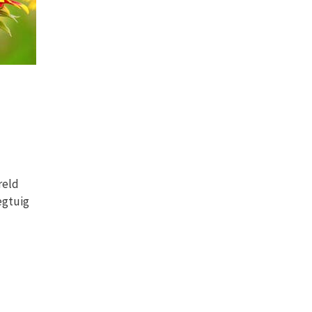
reld
egtuig