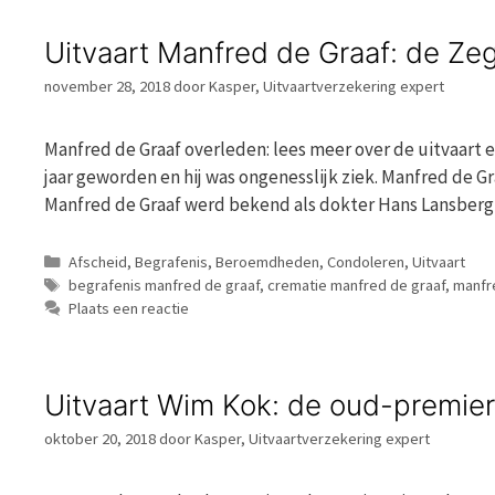
Uitvaart Manfred de Graaf: de Ze
november 28, 2018
door
Kasper, Uitvaartverzekering expert
Manfred de Graaf overleden: lees meer over de uitvaart en
jaar geworden en hij was ongenesslijk ziek. Manfred de Gr
Manfred de Graaf werd bekend als dokter Hans Lansberg
Categorieën
Afscheid
,
Begrafenis
,
Beroemdheden
,
Condoleren
,
Uitvaart
Tags
begrafenis manfred de graaf
,
crematie manfred de graaf
,
manfr
Plaats een reactie
Uitvaart Wim Kok: de oud-premier
oktober 20, 2018
door
Kasper, Uitvaartverzekering expert