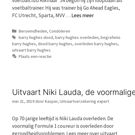
voetbalclub Alkmaar ’54 begon hij zijn loopbaan als
voetbaltrainer. Hij was trainer bij Go Ahead Eagles,
FC Utrecht, Sparta, MVV …
Lees meer
Categorieën
Beroemdheden
,
Condoleren
Tags
barry hughes dood
,
barry hughes overleden
,
begrafenis
barry hughes
,
dood barry hughes
,
overleden barry hughes
,
uitvaart barry hughes
Plaats een reactie
Uitvaart Niki Lauda, de voormalig
mei 21, 2019
door
Kasper, Uitvaartverzekering expert
Op 70-jarige leeftijd is Niki Lauda overleden. De
voormalig Formule 1 coureur is overleden door
gezondheidsproblemen. Lees meer over uitvaart