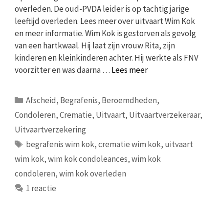
overleden. De oud-PVDA leider is op tachtig jarige
leeftijd overleden. Lees meer over uitvaart Wim Kok
en meer informatie. Wim Kok is gestorven als gevolg
van een hartkwaal. Hij laat zijn vrouw Rita, zijn
kinderen en kleinkinderen achter. Hij werkte als FNV
voorzitter en was daarna …
Lees meer
Categorieën
Afscheid
,
Begrafenis
,
Beroemdheden
,
Condoleren
,
Crematie
,
Uitvaart
,
Uitvaartverzekeraar
,
Uitvaartverzekering
Tags
begrafenis wim kok
,
crematie wim kok
,
uitvaart
wim kok
,
wim kok condoleances
,
wim kok
condoleren
,
wim kok overleden
1 reactie