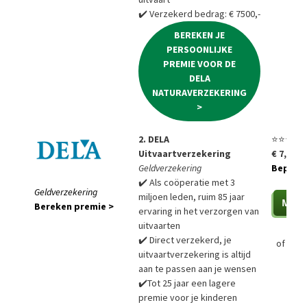
✔️ Verzekerd bedrag: € 7500,-
BEREKEN JE
PERSOONLIJKE
PREMIE VOOR DE
DELA
NATURAVERZEKERING
>
2. DELA
⭐⭐⭐⭐⭐
Uitvaartverzekering
€ 7,85 p
Geldverzekering
Bepaal a
✔️ Als coöperatie met 3
Geldverzekering
miljoen leden, ruim 85 jaar
Bereken premie >
ervaring in het verzorgen van
uitvaarten
✔️ Direct verzekerd, je
of
Bere
uitvaartverzekering is altijd
aan te passen aan je wensen
✔️Tot 25 jaar een lagere
premie voor je kinderen