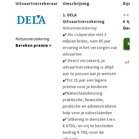
Uitvaartverzekeraar
Omschrijving
Bijzon
1. DELA
⭐⭐⭐⭐⭐
Uitvaartverzekering
€ 4,99 p
Naturaverzekering
Goedko
✔️ Als coöperatie met 3
Naturaverzekering
miljoen leden, ruim 85 jaar
Bereken premie >
ervaring in het verzorgen van
uitvaarten
✔️ Direct verzekerd, je
of
Bere
uitvaartverzekering is altijd
aan te passen aan je wensen
✔️Tot 25 jaar een lagere
premie voor je kinderen
✔️Nabestaandenzorg:
praktische, financiële,
juridische en administratieve
hulp voor je nabestaanden
✔️ Uitkering in diensten t.w.v.
€ 6750,- en vrij te besteden
bedrag € 700,-voor de
uitvaart