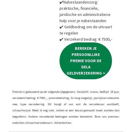
✔️Nabestaandenzorg:
praktische, financiële,
juridische en administratieve
hulp voor je nabestaanden
✔️ Geldbedrag om de uitvaart
te regelen
✔️ Verzekerd bedrag: € 7500,-
BEREKEN JE
PERSOONLIJKE
PREMIE VOOR DE
DELA
GELDVERZEKERING >
Premie is gebaseerd op de volgende ijkgegevens: Geslacht: vrouw, leeftijd: 18 jaar,
verzekerd bedrag: € 7500,-, premiebetaling: Zo lang mogelijk, jaarlijkse indexatie:
nee, type verzekering: Dit hangt af van wat de verzekeraar aanbiedt,
uitvaartwijze: Weet ik nog niet, indien er een keuze gemaakt moet worden dan
begrafenis. Andere verzekerde bedragen worden benoemd. Bron van premies:
websites uitvaartverzekeraars. Advertenties.