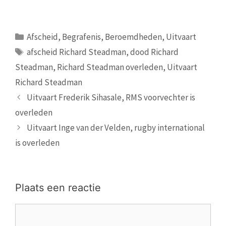
Categorieën
Afscheid
,
Begrafenis
,
Beroemdheden
,
Uitvaart
Tags
afscheid Richard Steadman
,
dood Richard
Steadman
,
Richard Steadman overleden
,
Uitvaart
Richard Steadman
Uitvaart Frederik Sihasale, RMS voorvechter is
overleden
Uitvaart Inge van der Velden, rugby international
is overleden
Plaats een reactie
Reactie