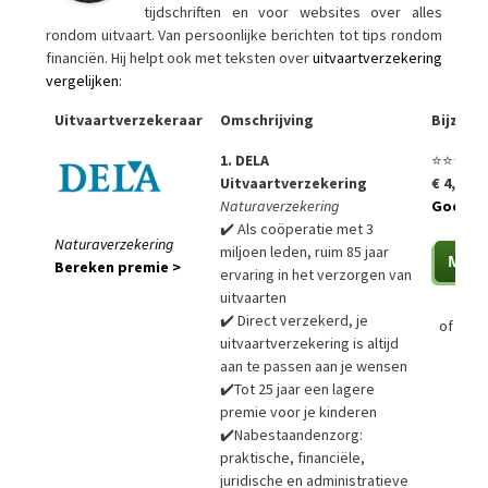
tijdschriften en voor websites over alles
rondom uitvaart. Van persoonlijke berichten tot tips rondom
financiën. Hij helpt ook met teksten over
uitvaartverzekering
vergelijken
:
Uitvaartverzekeraar
Omschrijving
Bijzon
1. DELA
⭐⭐⭐⭐⭐
Uitvaartverzekering
€ 4,99 p
Naturaverzekering
Goedko
✔️ Als coöperatie met 3
Naturaverzekering
miljoen leden, ruim 85 jaar
Bereken premie >
ervaring in het verzorgen van
uitvaarten
✔️ Direct verzekerd, je
of
Bere
uitvaartverzekering is altijd
aan te passen aan je wensen
✔️Tot 25 jaar een lagere
premie voor je kinderen
✔️Nabestaandenzorg:
praktische, financiële,
juridische en administratieve