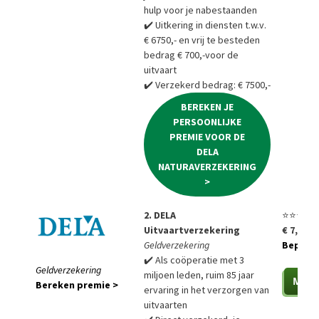
hulp voor je nabestaanden
✔️ Uitkering in diensten t.w.v.
€ 6750,- en vrij te besteden
bedrag € 700,-voor de
uitvaart
✔️ Verzekerd bedrag: € 7500,-
BEREKEN JE
PERSOONLIJKE
PREMIE VOOR DE
DELA
NATURAVERZEKERING
>
2. DELA
⭐⭐⭐⭐⭐
Uitvaartverzekering
€ 7,85 p
Geldverzekering
Bepaal a
✔️ Als coöperatie met 3
Geldverzekering
miljoen leden, ruim 85 jaar
Bereken premie >
ervaring in het verzorgen van
uitvaarten