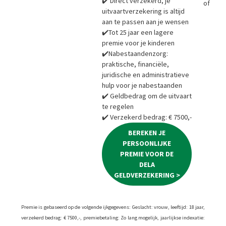
✔️ Direct verzekerd, je
of
Bere
uitvaartverzekering is altijd
aan te passen aan je wensen
✔️Tot 25 jaar een lagere
premie voor je kinderen
✔️Nabestaandenzorg:
praktische, financiële,
juridische en administratieve
hulp voor je nabestaanden
✔️ Geldbedrag om de uitvaart
te regelen
✔️ Verzekerd bedrag: € 7500,-
BEREKEN JE
PERSOONLIJKE
PREMIE VOOR DE
DELA
GELDVERZEKERING >
Premie is gebaseerd op de volgende ijkgegevens: Geslacht: vrouw, leeftijd: 18 jaar,
verzekerd bedrag: € 7500,-, premiebetaling: Zo lang mogelijk, jaarlijkse indexatie: