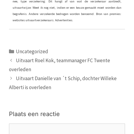
nee, type verzekering: Dit hangt af van wat de verzekeraar aanbiedt,
uitvaartwijze: Weet ik nog niet, indien er een keuze gemaakt moet worden dan
begrafenis. Andere verzekerde bedragen worden benoemd. Bron van premies:
websites uitvaartverzekeraars. Advertenties.
Categorieën
Uncategorized
Uitvaart Roel Kok, teammanager FC Twente
overleden
Uitvaart Danielle van ´t Schip, dochter Willeke
Alberti is overleden
Plaats een reactie
Reactie