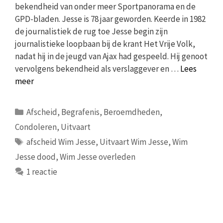
bekendheid van onder meer Sportpanorama en de
GPD-bladen. Jesse is 78 jaar geworden. Keerde in 1982
de journalistiek de rug toe Jesse begin zijn
journalistieke loopbaan bij de krant Het Vrije Volk,
nadat hij in de jeugd van Ajax had gespeeld. Hij genoot
vervolgens bekendheid als verslaggever en …
Lees
meer
Categorieën
Afscheid
,
Begrafenis
,
Beroemdheden
,
Condoleren
,
Uitvaart
Tags
afscheid Wim Jesse
,
Uitvaart Wim Jesse
,
Wim
Jesse dood
,
Wim Jesse overleden
1 reactie