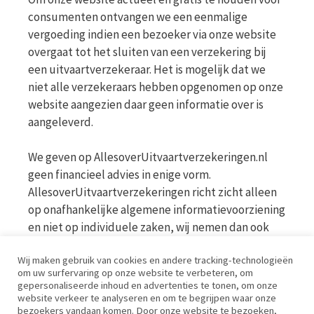
consumenten ontvangen we een eenmalige
vergoeding indien een bezoeker via onze website
overgaat tot het sluiten van een verzekering bij
een uitvaartverzekeraar. Het is mogelijk dat we
niet alle verzekeraars hebben opgenomen op onze
website aangezien daar geen informatie over is
aangeleverd.
We geven op AllesoverUitvaartverzekeringen.nl
geen financieel advies in enige vorm.
AllesoverUitvaartverzekeringen richt zicht alleen
op onafhankelijke algemene informatievoorziening
en niet op individuele zaken, wij nemen dan ook
geen persoonlijke vragen in behandeling. Bekijk
Wij maken gebruik van cookies en andere tracking-technologieën
voor meer informatie op de website van de AFM
om uw surfervaring op onze website te verbeteren, om
www.afm.nl
gepersonaliseerde inhoud en advertenties te tonen, om onze
website verkeer te analyseren en om te begrijpen waar onze
bezoekers vandaan komen. Door onze website te bezoeken,