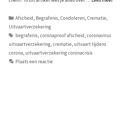
Categorieën
Afscheid
,
Begrafenis
,
Condoleren
,
Crematie
,
Uitvaartverzekering
Tags
begrafenis
,
coronaproof afscheid
,
coronavirus
uitvaartverzekering
,
crematie
,
uitvaart tijdens
corona
,
uitvaartverzekering coronacrisis
Plaats een reactie