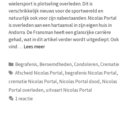
wielersport is plotseling overleden. Dit is
verschrikkelijk nieuws voor de sportwereld en
natuurlijk ook voor zijn nabestaanden. Nicolas Portal
is overleden aan een hartaanval in zijn eigen huis in
Andorra. De Fransman heeft een glansrijke carrière
gehad, wat in dit artikel verder wordt uitgediept. Ook
vind …
Lees meer
Categorieën
Begrafenis
,
Beroemdheden
,
Condoleren
,
Crematie
Tags
Afscheid Nicolas Portal
,
begrafenis Nicolas Portal
,
crematie Nicolas Portal
,
Nicolas Portal dood
,
Nicolas
Portal overleden
,
uitvaart Nicolas Portal
1 reactie