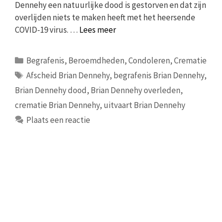
Dennehy een natuurlijke dood is gestorven en dat zijn
overlijden niets te maken heeft met het heersende
COVID-19 virus. …
Lees meer
Categorieën
Begrafenis
,
Beroemdheden
,
Condoleren
,
Crematie
Tags
Afscheid Brian Dennehy
,
begrafenis Brian Dennehy
,
Brian Dennehy dood
,
Brian Dennehy overleden
,
crematie Brian Dennehy
,
uitvaart Brian Dennehy
Plaats een reactie