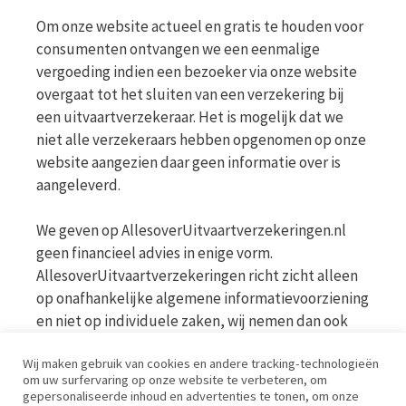
Om onze website actueel en gratis te houden voor
consumenten ontvangen we een eenmalige
vergoeding indien een bezoeker via onze website
overgaat tot het sluiten van een verzekering bij
een uitvaartverzekeraar. Het is mogelijk dat we
niet alle verzekeraars hebben opgenomen op onze
website aangezien daar geen informatie over is
aangeleverd.
We geven op AllesoverUitvaartverzekeringen.nl
geen financieel advies in enige vorm.
AllesoverUitvaartverzekeringen richt zicht alleen
op onafhankelijke algemene informatievoorziening
en niet op individuele zaken, wij nemen dan ook
geen persoonlijke vragen in behandeling. Bekijk
Wij maken gebruik van cookies en andere tracking-technologieën
voor meer informatie op de website van de AFM
om uw surfervaring op onze website te verbeteren, om
www.afm.nl
gepersonaliseerde inhoud en advertenties te tonen, om onze