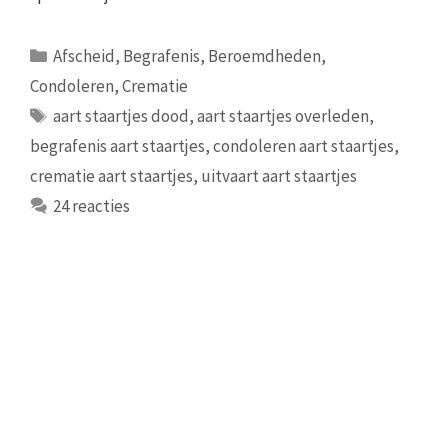
Categorieën
Afscheid
,
Begrafenis
,
Beroemdheden
,
Condoleren
,
Crematie
Tags
aart staartjes dood
,
aart staartjes overleden
,
begrafenis aart staartjes
,
condoleren aart staartjes
,
crematie aart staartjes
,
uitvaart aart staartjes
24 reacties