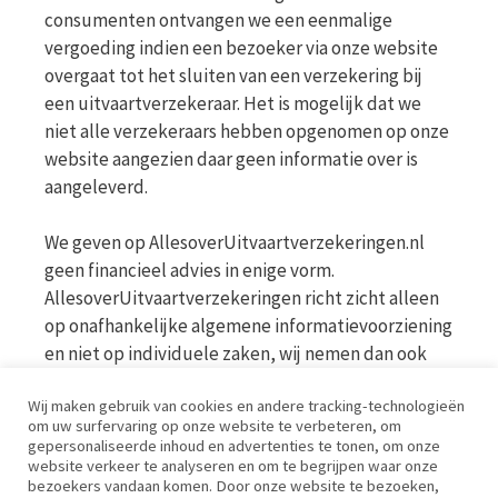
consumenten ontvangen we een eenmalige
vergoeding indien een bezoeker via onze website
overgaat tot het sluiten van een verzekering bij
een uitvaartverzekeraar. Het is mogelijk dat we
niet alle verzekeraars hebben opgenomen op onze
website aangezien daar geen informatie over is
aangeleverd.
We geven op AllesoverUitvaartverzekeringen.nl
geen financieel advies in enige vorm.
AllesoverUitvaartverzekeringen richt zicht alleen
op onafhankelijke algemene informatievoorziening
en niet op individuele zaken, wij nemen dan ook
geen persoonlijke vragen in behandeling. Bekijk
Wij maken gebruik van cookies en andere tracking-technologieën
voor meer informatie op de website van de AFM
om uw surfervaring op onze website te verbeteren, om
www.afm.nl
gepersonaliseerde inhoud en advertenties te tonen, om onze
website verkeer te analyseren en om te begrijpen waar onze
bezoekers vandaan komen. Door onze website te bezoeken,
Disclaimer | Privacy | Cookies | Werkwijze