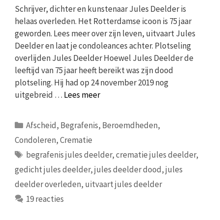
Schrijver, dichter en kunstenaar Jules Deelder is
helaas overleden. Het Rotterdamse icoon is 75 jaar
geworden. Lees meer over zijn leven, uitvaart Jules
Deelder en laat je condoleances achter. Plotseling
overlijden Jules Deelder Hoewel Jules Deelder de
leeftijd van 75 jaar heeft bereikt was zijn dood
plotseling. Hij had op 24 november 2019 nog
uitgebreid …
Lees meer
Categorieën
Afscheid
,
Begrafenis
,
Beroemdheden
,
Condoleren
,
Crematie
Tags
begrafenis jules deelder
,
crematie jules deelder
,
gedicht jules deelder
,
jules deelder dood
,
jules
deelder overleden
,
uitvaart jules deelder
19 reacties