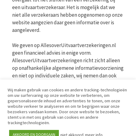
een uitvaartverzekeraar. Het is mogelijk dat we
niet alle verzekeraars hebben opgenomen op onze
website aangezien daar geen informatie over is
aangeleverd.
We geven op AllesoverUitvaartverzekeringen.nl
geen financieel advies in enige vorm.
AllesoverUitvaartverzekeringen richt zicht alleen
op onafhankelijke algemene informatievoorziening
en niet op individuele zaken, wij nemen dan ook
geen persoonlijke vragen in behandeling. Bekijk
Wij maken gebruik van cookies en andere tracking-technologieën
voor meer informatie op de website van de AFM
om uw surfervaring op onze website te verbeteren, om
www.afm.nl
gepersonaliseerde inhoud en advertenties te tonen, om onze
website verkeer te analyseren en om te begrijpen waar onze
bezoekers vandaan komen. Door onze website te bezoeken,
Disclaimer | Privacy | Cookies | Werkwijze
stemt u in met ons gebruik van cookies en andere
trackingtechnologieën.
niet akkoord
meer info
AKKOORD EN DOORGAAN