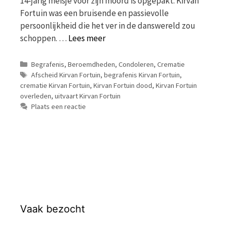
14-jarig meisje voor zijn moord is opgepakt. Kirvan
Fortuin was een bruisende en passievolle
persoonlijkheid die het ver in de danswereld zou
schoppen. …
Lees meer
Categorieën
Begrafenis
,
Beroemdheden
,
Condoleren
,
Crematie
Tags
Afscheid Kirvan Fortuin
,
begrafenis Kirvan Fortuin
,
crematie Kirvan Fortuin
,
Kirvan Fortuin dood
,
Kirvan Fortuin
overleden
,
uitvaart Kirvan Fortuin
Plaats een reactie
Vaak bezocht