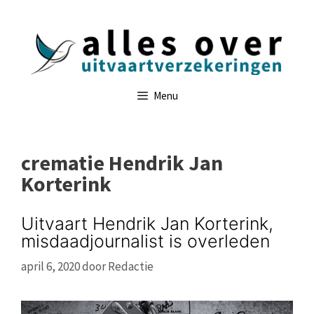
Ga
naar
de
inhoud
Menu
crematie Hendrik Jan
Korterink
Uitvaart Hendrik Jan Korterink,
misdaadjournalist is overleden
april 6, 2020
door
Redactie