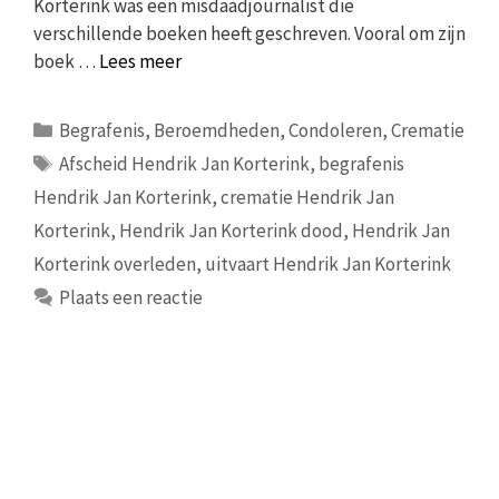
Korterink was een misdaadjournalist die
verschillende boeken heeft geschreven. Vooral om zijn
boek …
Lees meer
Categorieën
Begrafenis
,
Beroemdheden
,
Condoleren
,
Crematie
Tags
Afscheid Hendrik Jan Korterink
,
begrafenis
Hendrik Jan Korterink
,
crematie Hendrik Jan
Korterink
,
Hendrik Jan Korterink dood
,
Hendrik Jan
Korterink overleden
,
uitvaart Hendrik Jan Korterink
Plaats een reactie