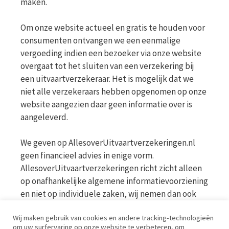
maken.
Om onze website actueel en gratis te houden voor
consumenten ontvangen we een eenmalige
vergoeding indien een bezoeker via onze website
overgaat tot het sluiten van een verzekering bij
een uitvaartverzekeraar. Het is mogelijk dat we
niet alle verzekeraars hebben opgenomen op onze
website aangezien daar geen informatie over is
aangeleverd.
We geven op AllesoverUitvaartverzekeringen.nl
geen financieel advies in enige vorm.
AllesoverUitvaartverzekeringen richt zicht alleen
op onafhankelijke algemene informatievoorziening
en niet op individuele zaken, wij nemen dan ook
geen persoonlijke vragen in behandeling. Bekijk
Wij maken gebruik van cookies en andere tracking-technologieën
voor meer informatie op de website van de AFM
om uw surfervaring op onze website te verbeteren, om