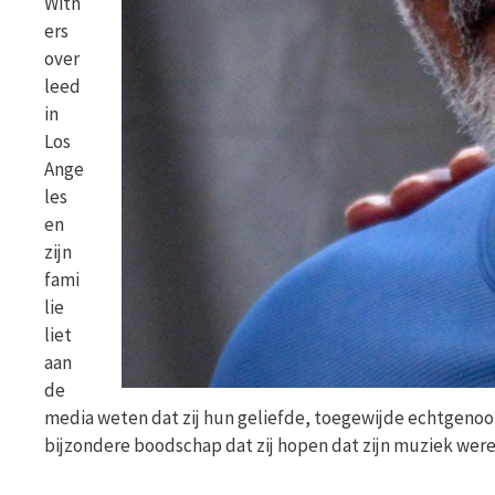
With
ers
over
leed
in
Los
Ange
les
en
zijn
fami
lie
liet
aan
de
media weten dat zij hun geliefde, toegewijde echtgenoot 
bijzondere boodschap dat zij hopen dat zijn muziek wer