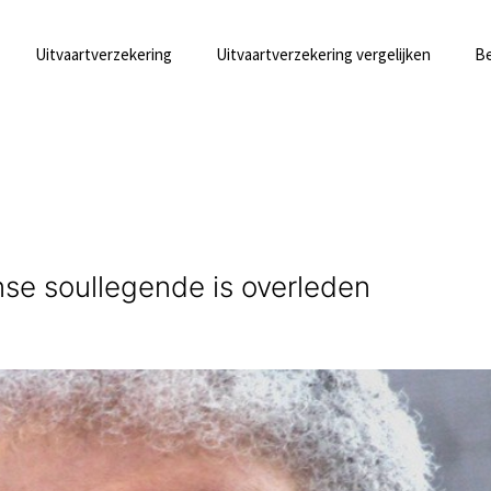
Uitvaartverzekering
Uitvaartverzekering vergelijken
Be
anse soullegende is overleden