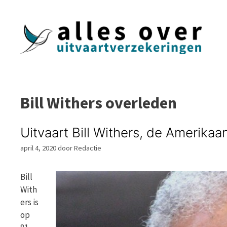
Ga
naar
de
inhoud
Bill Withers overleden
Uitvaart Bill Withers, de Amerika
april 4, 2020
door
Redactie
Bill
With
ers is
op