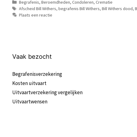
Categorieën
Begrafenis
,
Beroemdheden
,
Condoleren
,
Crematie
Tags
Afscheid Bill Withers
,
begrafenis Bill Withers
,
Bill Withers dood
,
B
Plaats een reactie
Vaak bezocht
Begrafenisverzekering
Kosten uitvaart
Uitvaartverzekering vergelijken
Uitvaartwensen