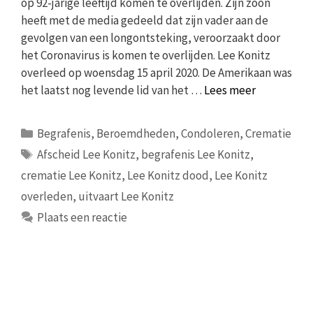
op 92-jarige leeftijd komen te overlijden. Zijn zoon
heeft met de media gedeeld dat zijn vader aan de
gevolgen van een longontsteking, veroorzaakt door
het Coronavirus is komen te overlijden. Lee Konitz
overleed op woensdag 15 april 2020. De Amerikaan was
het laatst nog levende lid van het …
Lees meer
Categorieën
Begrafenis
,
Beroemdheden
,
Condoleren
,
Crematie
Tags
Afscheid Lee Konitz
,
begrafenis Lee Konitz
,
crematie Lee Konitz
,
Lee Konitz dood
,
Lee Konitz
overleden
,
uitvaart Lee Konitz
Plaats een reactie